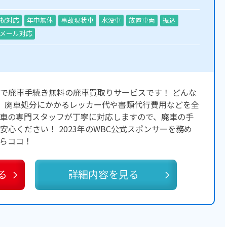
祝対応
年中無休
事故現状車
水没車
放置車両
振込
メール対応
で廃車手続き無料の廃車買取りサービスです！ どんな
、廃車処分にかかるレッカー代や書類代行費用などを全
車の専門スタッフが丁寧に対応しますので、廃車の手
心ください！ 2023年のWBC公式スポンサーを務め
らココ！
る
詳細内容を見る