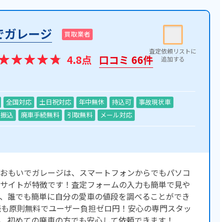
でガレージ
買取業者
4.8点
口コミ 66件
全国対応
土日祝対応
年中無休
持込可
事故現状車
振込
廃車手続無料
引取無料
メール対応
おもいでガレージは、スマートフォンからでもパソコ
サイトが特徴です！査定フォームの入力も簡単で見や
、誰でも簡単に自分の愛車の値段を調べることができ
続も原則無料でユーザー負担ゼロ円！安心の専門スタッ
、初めての廃車の方でも安心して依頼できます！