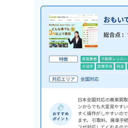
おもい
総合点 :
特徴
買取業者
不動車レッカー
水没車
放置車両
現金
対応エリア
全国対応
日本全国対応の廃車買取
ンからでも大変見やすい
すく操作がしやすいので
ます。 引取料、廃車手
フが対応してくれるので