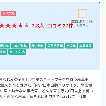
買取業者
3.8点
口コミ 27件
祝対応
24時間対応
年中無休
事故現状車
水没車
放置車両
無料
メール対応
でおなじみの全国150店舗のネットワークを持つ廃車王
大臣の許可を受けた「NGP日本自動車リサイクル事業協
い車・動かない事故車、どんな車も原則0円以上で買い
り・面倒な廃車手続きも原則無料で代行してくれま