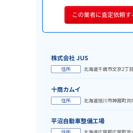
この業者に
査定依頼す
株式会社 JUS
住所
北海道千歳市文京2丁目1
十商カムイ
住所
北海道旭川市神居町共栄4
平沼自動車整備工場
住所
北海道広尾郡広尾町並木