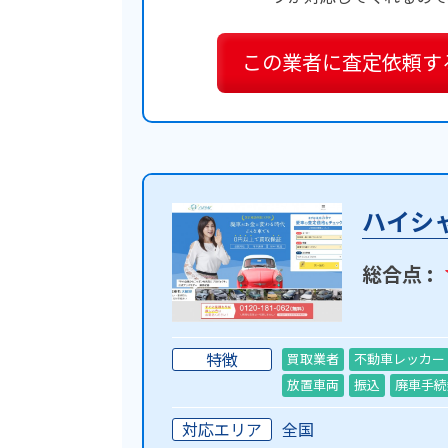
この業者に
査定依頼す
ハイシ
総合点 :
特徴
買取業者
不動車レッカー
放置車両
振込
廃車手続
対応エリア
全国