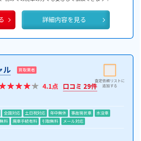
る
詳細内容を見る
ャル
買取業者
4.1点
口コミ 29件
全国対応
土日祝対応
年中無休
事故現状車
水没車
無料
廃車手続有料
引取無料
メール対応