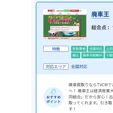
廃車王
総合点 :
特徴
買取業者
全国対応
土日
振込
廃車手続無料
引取
対応エリア
全国対応
廃車買取りならTVCM
へ！ 廃車王は経済産業
同組合」だから安心！古
取ってくれます。引き取
す！