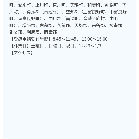
町、愛別町、上川町、東川町、美瑛町、和寒町、剣淵町、下
川町）、勇払郡（占冠村）、空知郡（上富良野町、中富良野
町、南富良野町）、中川郡（美深町、音威子府村、中川
町）、増毛郡、留萌郡、苫前郡、天塩郡、宗谷郡、枝幸郡、
礼文郡、利尻郡、雨竜郡
【登録申請受付時間】8:45～11:45、 13:00～16:00
【休業日】土曜日、日曜日、祝日、12/29～1/3
【アクセス】