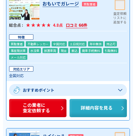
おもいでガレージ
買取業者
総合点 :
4.8点
口コミ 66件
特徴
買取業者
不動車レッカー
全国対応
土日祝対応
年中無休
持込可
事故現状車
水没車
放置車両
現金
振込
廃車手続無料
引取無料
メール対応
対応エリア
全国対応
おすすめポイント
この業者に
詳細内容を見る
査定依頼する
ハイシャル