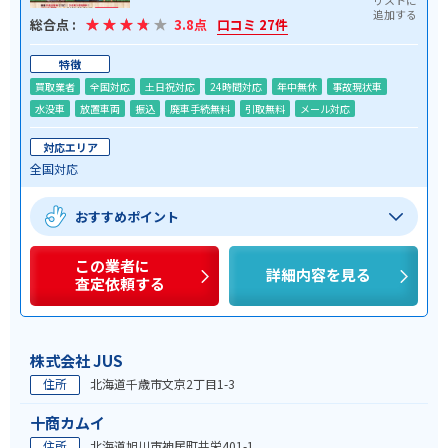
総合点 :
3.8点
口コミ 27件
特徴
買取業者
全国対応
土日祝対応
24時間対応
年中無休
事故現状車
水没車
放置車両
振込
廃車手続無料
引取無料
メール対応
対応エリア
全国対応
おすすめポイント
この業者に
詳細内容を見る
査定依頼する
株式会社 JUS
住所
北海道千歳市文京2丁目1-3
十商カムイ
住所
北海道旭川市神居町共栄401-1