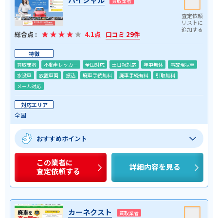
買取業者
総合点 :
4.1点
口コミ 29件
特徴
買取業者
不動車レッカー
全国対応
土日祝対応
年中無休
事故現状車
水没車
放置車両
振込
廃車手続無料
廃車手続有料
引取無料
メール対応
対応エリア
全国
おすすめポイント
この業者に
詳細内容を見る
査定依頼する
カーネクスト
買取業者