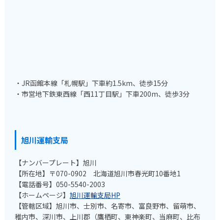
・JR函館本線「札幌駅」下車約1.5km、徒歩15分
・市営地下鉄東西線「西11丁目駅」下車200m、徒歩3分
旭川運輸支局
【ナンバープレート】旭川
【所在地】〒070-0902 北海道旭川市春光町10番地1
【電話番号】050-5540-2003
【ホームページ】
旭川運輸支局HP
【管轄区域】旭川市、士別市、名寄市、富良野市、留萌市、
稚内市、深川市、上川郡（鷹栖町、東神楽町、当麻町、比布