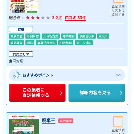
総合点 :
3.2点
口コミ 33件
特徴
買取業者
全国対応
土日祝対応
年中無休
事故現状車
水没車
放置車両
振込
廃車手続無料
引取無料
メール対応
対応エリア
全国対応
おすすめポイント
この業者に
詳細内容を見る
査定依頼する
廃車王
買取業者