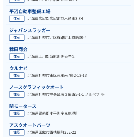
平沼自動車整備工場
住所
北海道広尾郡広尾町並木通東3-34
ジャパンスラッガー
住所
北海道札幌市北区篠路町上篠路30-4
稗田商会
住所
北海道上川郡当麻町伊香牛２
ウルナビ
住所
北海道札幌市東区東雁来7条2-13-13
ノースグラフィックオート
住所
北海道札幌市中央区南３条西5-1-1 ノルベサ 4F
関モータース
住所
北海道留萌郡小平町字鬼鹿港町
アスクオートパーツ
住所
北海道函館市西桔梗町252-22