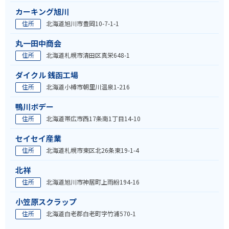
カーキング旭川
住所
北海道旭川市豊岡10-7-1-1
丸一田中商会
住所
北海道札幌市清田区真栄648-1
ダイクル 銭函工場
住所
北海道小樽市朝里川温泉1-216
鴨川ボデー
住所
北海道帯広市西17条南1丁目14-10
セイセイ産業
住所
北海道札幌市東区北26条東19-1-4
北祥
住所
北海道旭川市神居町上雨紛194-16
小笠原スクラップ
住所
北海道白老郡白老町字竹浦570-1