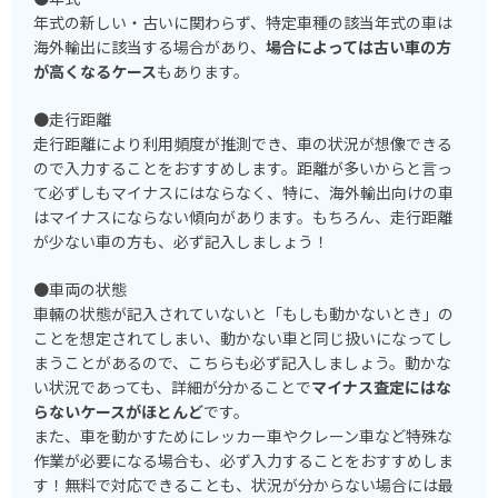
年式の新しい・古いに関わらず、特定車種の該当年式の車は
海外輸出に該当する場合があり、
場合によっては古い車の方
が高くなるケース
もあります。
●走行距離
走行距離により利用頻度が推測でき、車の状況が想像できる
ので入力することをおすすめします。距離が多いからと言っ
て必ずしもマイナスにはならなく、特に、海外輸出向けの車
はマイナスにならない傾向があります。もちろん、走行距離
が少ない車の方も、必ず記入しましょう！
●車両の状態
車輛の状態が記入されていないと「もしも動かないとき」の
ことを想定されてしまい、動かない車と同じ扱いになってし
まうことがあるので、こちらも必ず記入しましょう。動かな
い状況であっても、詳細が分かることで
マイナス査定にはな
らないケースがほとんど
です。
また、車を動かすためにレッカー車やクレーン車など特殊な
作業が必要になる場合も、必ず入力することをおすすめしま
す！無料で対応できることも、状況が分からない場合には最