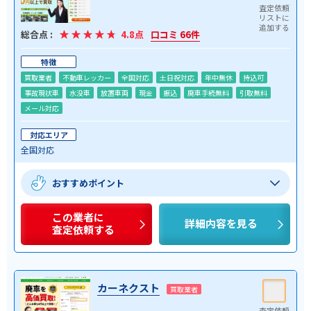
総合点 :
4.8点
口コミ 66件
特徴
買取業者
不動車レッカー
全国対応
土日祝対応
年中無休
持込可
事故現状車
水没車
放置車両
現金
振込
廃車手続無料
引取無料
メール対応
対応エリア
全国対応
おすすめポイント
この業者に
詳細内容を見る
査定依頼する
カーネクスト
買取業者