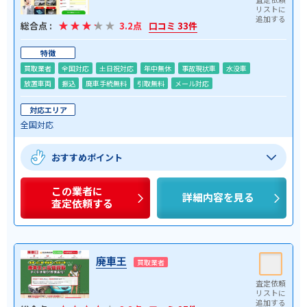
総合点 :
3.2点
口コミ 33件
特徴
買取業者
全国対応
土日祝対応
年中無休
事故現状車
水没車
放置車両
振込
廃車手続無料
引取無料
メール対応
対応エリア
全国対応
おすすめポイント
この業者に
詳細内容を見る
査定依頼する
廃車王
買取業者