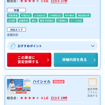
総合点 :
3.8点
口コミ 27件
特徴
買取業者
全国対応
土日祝対応
24時間対応
年中無休
事故現状車
水没車
放置車両
振込
廃車手続無料
引取無料
メール対応
対応エリア
全国対応
おすすめポイント
この業者に
詳細内容を見る
査定依頼する
ハイシャル
買取業者
総合点 :
4.1点
口コミ 29件