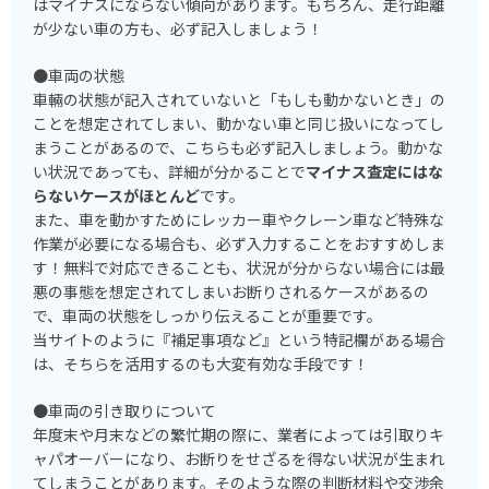
はマイナスにならない傾向があります。もちろん、走行距離
が少ない車の方も、必ず記入しましょう！
●車両の状態
車輛の状態が記入されていないと「もしも動かないとき」の
ことを想定されてしまい、動かない車と同じ扱いになってし
まうことがあるので、こちらも必ず記入しましょう。動かな
い状況であっても、詳細が分かることで
マイナス査定にはな
らないケースがほとんど
です。
また、車を動かすためにレッカー車やクレーン車など特殊な
作業が必要になる場合も、必ず入力することをおすすめしま
す！無料で対応できることも、状況が分からない場合には最
悪の事態を想定されてしまいお断りされるケースがあるの
で、車両の状態をしっかり伝えることが重要です。
当サイトのように『補足事項など』という特記欄がある場合
は、そちらを活用するのも大変有効な手段です！
●車両の引き取りについて
年度末や月末などの繁忙期の際に、業者によっては引取りキ
ャパオーバーになり、お断りをせざるを得ない状況が生まれ
てしまうことがあります。そのような際の判断材料や交渉余