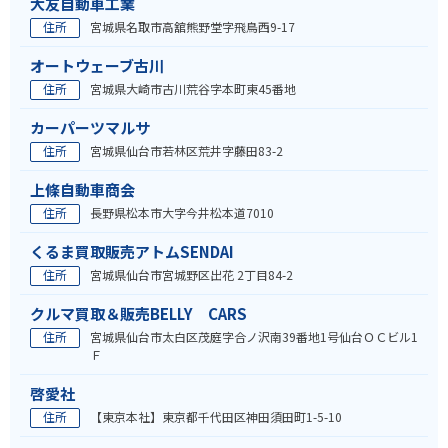
大友自動車工業
住所
宮城県名取市高舘熊野堂字飛鳥西9-17
オートウェーブ古川
住所
宮城県大崎市古川荒谷字本町東45番地
カーパーツマルサ
住所
宮城県仙台市若林区荒井字藤田83-2
上條自動車商会
住所
長野県松本市大字今井松本道7010
くるま買取販売アトムSENDAI
住所
宮城県仙台市宮城野区出花 2丁目84-2
クルマ買取＆販売BELLY CARS
住所
宮城県仙台市太白区茂庭字合ノ沢南39番地1号仙台ＯＣビル1
Ｆ
啓愛社
住所
【東京本社】東京都千代田区神田須田町1-5-10