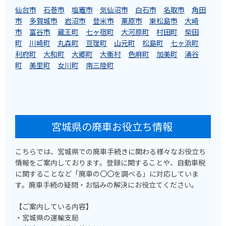
仙台市
石巻市
塩竈市
気仙沼市
白石市
名取市
角田
市
多賀城市
岩沼市
登米市
栗原市
東松島市
大崎
市
富谷市
蔵王町
七ヶ宿町
大河原町
村田町
柴田
町
川崎町
丸森町
亘理町
山元町
松島町
七ヶ浜町
利府町
大和町
大郷町
大衡村
色麻町
加美町
涌谷
町
美里町
女川町
南三陸町
宮城県の廃車お役立ち情報
こちらでは、宮城県での廃車手続きに関わる様々なお役立ち
情報をご案内しております。登録に関することや、自動車税
に関することなど「廃車の〇〇を調べる」に対応していま
す。廃車手続の疑問・お悩みの解決にお役立てください。
【ご案内している内容】
・宮城県の運輸支局