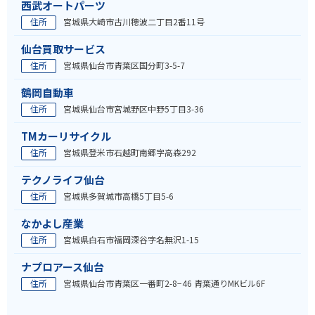
西武オートパーツ
住所
宮城県大崎市古川穂波二丁目2番11号
仙台買取サービス
住所
宮城県仙台市青葉区国分町3-5-7
鶴岡自動車
住所
宮城県仙台市宮城野区中野5丁目3-36
TMカーリサイクル
住所
宮城県登米市石越町南郷字高森292
テクノライフ仙台
住所
宮城県多賀城市高橋5丁目5-6
なかよし産業
住所
宮城県白石市福岡深谷字名無沢1-15
ナプロアース仙台
住所
宮城県仙台市青葉区一番町2-8−46 青葉通りMKビル6F