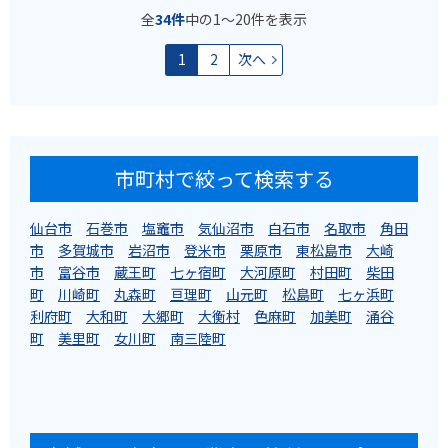
全
34件
中の1〜20件を表示
1
2
次へ
市町村で絞って検索する
仙台市
石巻市
塩竈市
気仙沼市
白石市
名取市
角田
市
多賀城市
岩沼市
登米市
栗原市
東松島市
大崎
市
富谷市
蔵王町
七ヶ宿町
大河原町
村田町
柴田
町
川崎町
丸森町
亘理町
山元町
松島町
七ヶ浜町
利府町
大和町
大郷町
大衡村
色麻町
加美町
涌谷
町
美里町
女川町
南三陸町