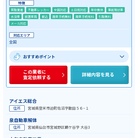
特徴
買取業者
不動車レッカー
全国対応
土日祝対応
年中無休
事故現状車
水没車
放置車両
振込
廃車手続無料
廃車手続有料
引取無料
メール対応
対応エリア
全国
おすすめポイント
この業者に
詳細内容を見る
査定依頼する
アイエス総合
住所
宮城県登米市迫町佐沼字散田５６−１
泉自動車解体
住所
宮城県仙台市宮城野区鶴ケ谷字 大谷3