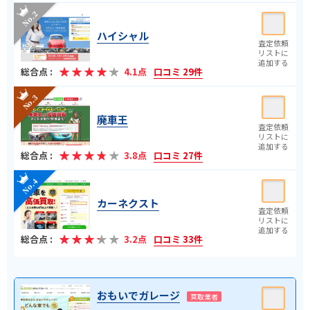
ハイシャル
総合点 :
4.1点
口コミ 29件
廃車王
総合点 :
3.8点
口コミ 27件
カーネクスト
総合点 :
3.2点
口コミ 33件
おもいでガレージ
買取業者