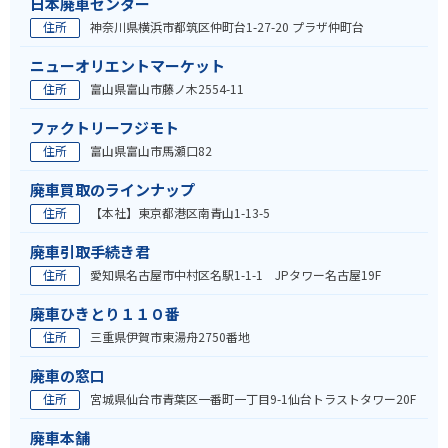
日本廃車センター
住所
神奈川県横浜市都筑区仲町台1-27-20 プラザ仲町台
ニューオリエントマーケット
住所
富山県富山市藤ノ木2554-11
ファクトリーフジモト
住所
富山県富山市馬瀬口82
廃車買取のラインナップ
住所
【本社】東京都港区南青山1-13-5
廃車引取手続き君
住所
愛知県名古屋市中村区名駅1-1-1 JPタワー名古屋19F
廃車ひきとり１１０番
住所
三重県伊賀市東湯舟2750番地
廃車の窓口
住所
宮城県仙台市青葉区一番町一丁目9-1仙台トラストタワー20F
廃車本舗