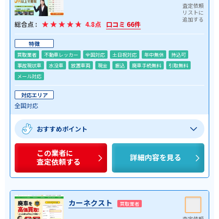
総合点 :
4.8点
口コミ 66件
特徴
買取業者
不動車レッカー
全国対応
土日祝対応
年中無休
持込可
事故現状車
水没車
放置車両
現金
振込
廃車手続無料
引取無料
メール対応
対応エリア
全国対応
おすすめポイント
この業者に
詳細内容を見る
査定依頼する
カーネクスト
買取業者