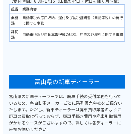
【受付時間】8:30~17:15（国民の祝日・休日を除く月～金）
担当
業務内容
業務
自動車税の窓口収納、還付及び納税証明書（自動車税）の発行
課
に関する事務
課税
自動車税及び自動車取得税の賦課、申告及び減免に関する事務
課
富山県の新車ディーラー
富山県の新車ディーラーでは、廃車手続の受付業務も行って
いるため、各自動車メーカーごとに系列販売会社をご紹介い
たします。ただし、新車ディーラーは廃車買取業者のように
廃車の買取は行っておらず、廃車手続き費用や廃車引取費用
がかかるケースがございますので、詳しくは各ディーラーに
直接お伺いください。