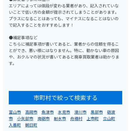
エリアによっては値段が変わる業者があり、記入されていな
いことで低い方の金額が提示されてしまうことがあります。
プラスになることはあっても、マイナスになることはないの
で記入することをおすすめします！
●補足事項など
こちらに補足事項が書いてあると、業者からの信頼を得るこ
とができ、悪い様にはなりません。特に、動かない車の原因
や、おクルマの状況が書いてあると廃車買取業者は助かりま
す。
市町村で絞って検索する
富山市
高岡市
魚津市
氷見市
滑川市
黒部市
砺波
市
小矢部市
南砺市
射水市
舟橋村
上市町
立山町
入善町
朝日町