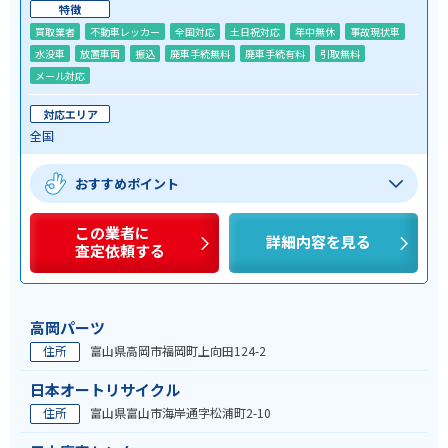
特徴
買取業者
不動車レッカー
全国対応
土日祝対応
年中無休
事故現状車
水没車
放置車両
振込
廃車手続無料
廃車手続有料
引取無料
メール対応
対応エリア
全国
おすすめポイント
この業者に
詳細内容を見る
査定依頼する
高岡パーツ
住所
富山県高岡市福岡町上向田124-2
日本オートリサイクル
住所
富山県富山市海岸通字松浦町2-10