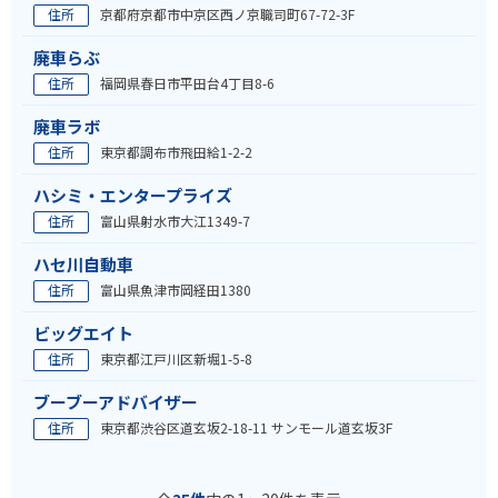
住所
京都府京都市中京区西ノ京職司町67-72-3F
廃車らぶ
住所
福岡県春日市平田台4丁目8-6
廃車ラボ
住所
東京都調布市飛田給1-2-2
ハシミ・エンタープライズ
住所
富山県射水市大江1349-7
ハセ川自動車
住所
富山県魚津市岡経田1380
ビッグエイト
住所
東京都江戸川区新堀1-5-8
ブーブーアドバイザー
住所
東京都渋谷区道玄坂2-18-11 サンモール道玄坂3F