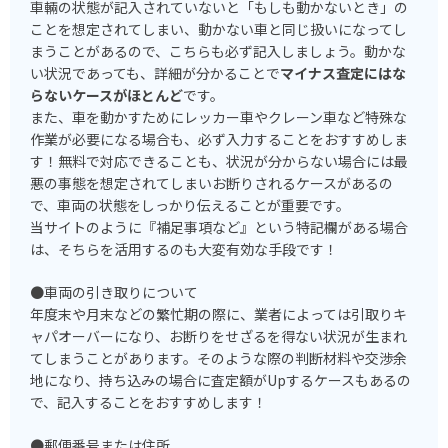
車輛の状態が記入されていないと「もしも動かないとき」の
ことを想定されてしまい、動かない車と同じ扱いになってし
まうことがあるので、こちらも必ず記入しましょう。動かな
い状況であっても、詳細が分かることで
マイナス査定にはな
らないケースがほとんど
です。
また、車を動かすためにレッカー車やクレーン車など特殊な
作業が必要になる場合も、必ず入力することをおすすめしま
す！無料で対応できることも、状況が分からない場合には最
悪の事態を想定されてしまいお断りされるケースがあるの
で、車両の状態をしっかり伝えることが重要です。
当サイトのように『補足事項など』という特記欄がある場合
は、そちらを活用するのも大変有効な手段です！
●車両の引き取りについて
年度末や月末などの繁忙期の際に、業者によっては引取りキ
ャパオーバーになり、お断りをせざるを得ない状況が生まれ
てしまうことがあります。そのような際の判断材料や交渉余
地になり、持ち込みの場合に査定額がUpするケースもあるの
で、記入することをおすすめします！
●郵便番号または住所