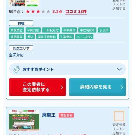
総合点 :
3.2点
口コミ 33件
特徴
買取業者
全国対応
土日祝対応
年中無休
事故現状車
水没車
放置車両
振込
廃車手続無料
引取無料
メール対応
対応エリア
全国対応
おすすめポイント
この業者に
詳細内容を見る
査定依頼する
廃車王
買取業者