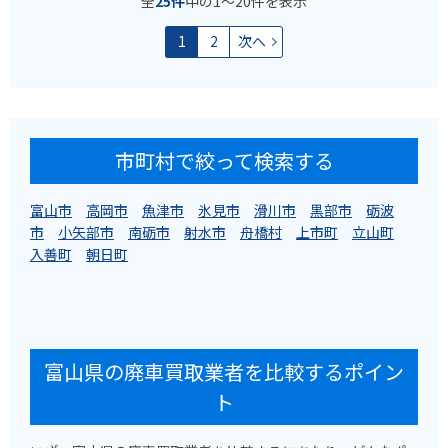
全
25件
中の1〜20件を表示
1
2
次へ
市町村で絞って検索する
富山市
高岡市
魚津市
氷見市
滑川市
黒部市
砺波
市
小矢部市
南砺市
射水市
舟橋村
上市町
立山町
入善町
朝日町
富山県の廃車買取業者を比較するポイン
ト