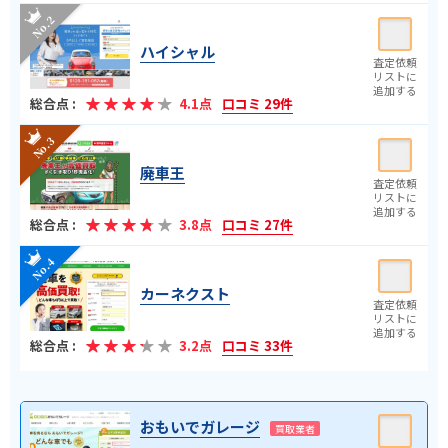
ハイシャル
総合点 :
4.1点
口コミ 29件
廃車王
総合点 :
3.8点
口コミ 27件
カーネクスト
総合点 :
3.2点
口コミ 33件
おもいでガレージ
買取業者