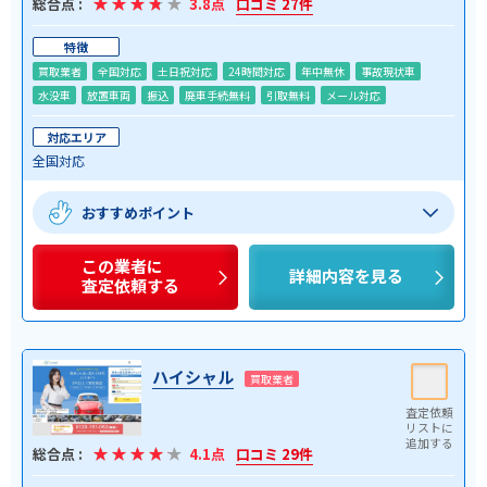
総合点 :
3.8点
口コミ 27件
特徴
買取業者
全国対応
土日祝対応
24時間対応
年中無休
事故現状車
水没車
放置車両
振込
廃車手続無料
引取無料
メール対応
対応エリア
全国対応
おすすめポイント
この業者に
詳細内容を見る
査定依頼する
ハイシャル
買取業者
総合点 :
4.1点
口コミ 29件