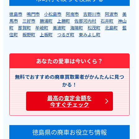
徳島市
鳴門市
小松島市
阿南市
吉野川市
阿波市
美
馬市
三好市
勝浦町
上勝町
佐那河内村
石井町
神山
町
那賀町
牟岐町
美波町
海陽町
松茂町
北島町
藍
住町
板野町
上板町
つるぎ町
東みよし町
あなたの愛車は今いくら？
無料でおすすめの廃車買取業者がかんたんに見つ
かる！
最高の査定金額を
今すぐチェック
徳島県の廃車お役立ち情報