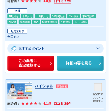
総合点 :
3.8点
口コミ 27件
特徴
買取業者
全国対応
土日祝対応
24時間対応
年中無休
事故現状車
水没車
放置車両
振込
廃車手続無料
引取無料
メール対応
対応エリア
全国対応
おすすめポイント
この業者に
詳細内容を見る
査定依頼する
ハイシャル
買取業者
総合点 :
4.1点
口コミ 29件