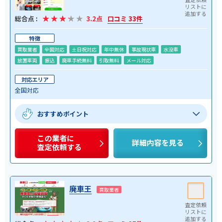
総合点 :
3.2点
口コミ 33件
特徴
買取業者
全国対応
土日祝対応
年中無休
事故現状車
水没車
放置車両
振込
廃車手続無料
引取無料
メール対応
対応エリア
全国対応
おすすめポイント
この業者に
詳細内容を見る
査定依頼する
廃車王
買取業者