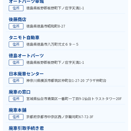
オートパーツ幸城
住所
徳島県板野郡板野町下ノ庄字天満1-1
後藤商店
住所
徳島県徳島市昭和町8-27
タニモト自動車
住所
徳島県徳島市八万町弐丈６９－５
徳島オートパーツ
住所
徳島県板野郡板野町下ノ庄字天満1-1
日本廃車センター
住所
神奈川県横浜市都筑区仲町台1-27-20 プラザ仲町台
廃車の窓口
住所
宮城県仙台市青葉区一番町一丁目9-1仙台トラストタワー20F
廃車本舗
住所
京都府京都市中京区西ノ京職司町67-72-3F
廃車引取手続き君