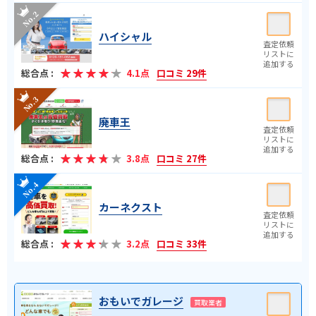
ハイシャル
総合点 :
4.1点
口コミ 29件
廃車王
総合点 :
3.8点
口コミ 27件
カーネクスト
総合点 :
3.2点
口コミ 33件
おもいでガレージ
買取業者