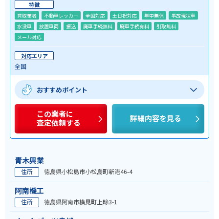
特徴
買取業者
不動車レッカー
全国対応
土日祝対応
年中無休
事故現状車
水没車
放置車両
振込
廃車手続無料
廃車手続有料
引取無料
メール対応
対応エリア
全国
おすすめポイント
この業者に
詳細内容を見る
査定依頼する
青木興業
住所
徳島県小松島市小松島町新港46-4
阿南機工
住所
徳島県阿南市横見町上畭3-1