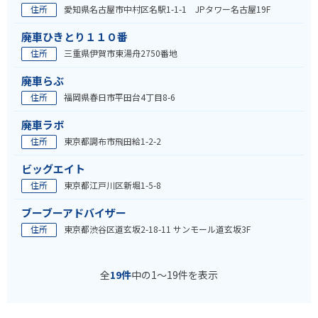
住所
愛知県名古屋市中村区名駅1-1-1 JPタワー名古屋19F
廃車ひきとり１１０番
住所
三重県伊賀市東湯舟2750番地
廃車らぶ
住所
福岡県春日市平田台4丁目8-6
廃車ラボ
住所
東京都調布市飛田給1-2-2
ビッグエイト
住所
東京都江戸川区新堀1-5-8
ブーブーアドバイザー
住所
東京都渋谷区道玄坂2-18-11 サンモール道玄坂3F
全
19件
中の1〜19件を表示