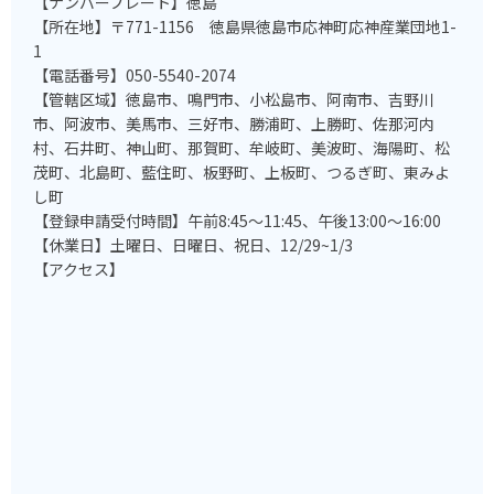
【ナンバープレート】徳島
【所在地】〒771-1156 徳島県徳島市応神町応神産業団地1-
1
【電話番号】050-5540-2074
【管轄区域】徳島市、鳴門市、小松島市、阿南市、吉野川
市、阿波市、美馬市、三好市、勝浦町、上勝町、佐那河内
村、石井町、神山町、那賀町、牟岐町、美波町、海陽町、松
茂町、北島町、藍住町、板野町、上板町、つるぎ町、東みよ
し町
【登録申請受付時間】午前8:45～11:45、午後13:00～16:00
【休業日】土曜日、日曜日、祝日、12/29~1/3
【アクセス】