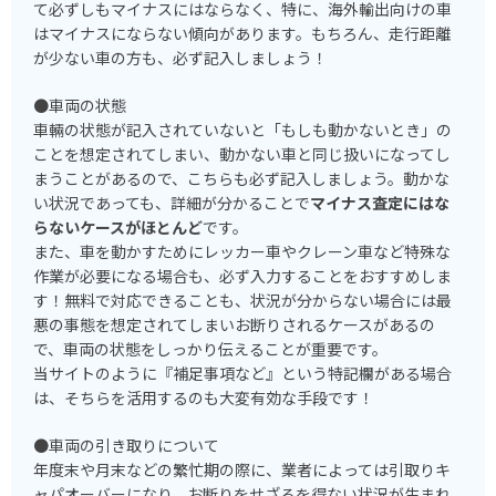
て必ずしもマイナスにはならなく、特に、海外輸出向けの車
はマイナスにならない傾向があります。もちろん、走行距離
が少ない車の方も、必ず記入しましょう！
●車両の状態
車輛の状態が記入されていないと「もしも動かないとき」の
ことを想定されてしまい、動かない車と同じ扱いになってし
まうことがあるので、こちらも必ず記入しましょう。動かな
い状況であっても、詳細が分かることで
マイナス査定にはな
らないケースがほとんど
です。
また、車を動かすためにレッカー車やクレーン車など特殊な
作業が必要になる場合も、必ず入力することをおすすめしま
す！無料で対応できることも、状況が分からない場合には最
悪の事態を想定されてしまいお断りされるケースがあるの
で、車両の状態をしっかり伝えることが重要です。
当サイトのように『補足事項など』という特記欄がある場合
は、そちらを活用するのも大変有効な手段です！
●車両の引き取りについて
年度末や月末などの繁忙期の際に、業者によっては引取りキ
ャパオーバーになり、お断りをせざるを得ない状況が生まれ