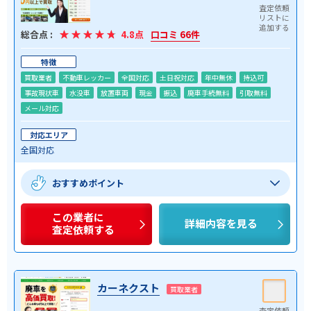
総合点 :
4.8点
口コミ 66件
特徴
買取業者
不動車レッカー
全国対応
土日祝対応
年中無休
持込可
事故現状車
水没車
放置車両
現金
振込
廃車手続無料
引取無料
メール対応
対応エリア
全国対応
おすすめポイント
この業者に
詳細内容を見る
査定依頼する
カーネクスト
買取業者