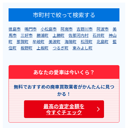
市町村で絞って検索する
徳島市
鳴門市
小松島市
阿南市
吉野川市
阿波市
美
馬市
三好市
勝浦町
上勝町
佐那河内村
石井町
神山
町
那賀町
牟岐町
美波町
海陽町
松茂町
北島町
藍
住町
板野町
上板町
つるぎ町
東みよし町
あなたの愛車は今いくら？
無料でおすすめの廃車買取業者がかんたんに見つ
かる！
最高の査定金額を
今すぐチェック