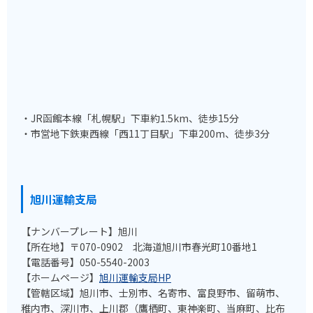
・JR函館本線「札幌駅」下車約1.5km、徒歩15分
・市営地下鉄東西線「西11丁目駅」下車200m、徒歩3分
旭川運輸支局
【ナンバープレート】旭川
【所在地】〒070-0902 北海道旭川市春光町10番地1
【電話番号】050-5540-2003
【ホームページ】
旭川運輸支局HP
【管轄区域】旭川市、士別市、名寄市、富良野市、留萌市、
稚内市、深川市、上川郡（鷹栖町、東神楽町、当麻町、比布