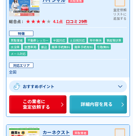
買取業者
総合点 :
4.1点
口コミ 29件
特徴
買取業者
不動車レッカー
全国対応
土日祝対応
年中無休
事故現状車
水没車
放置車両
振込
廃車手続無料
廃車手続有料
引取無料
メール対応
対応エリア
全国
おすすめポイント
この業者に
詳細内容を見る
査定依頼する
カーネクスト
買取業者