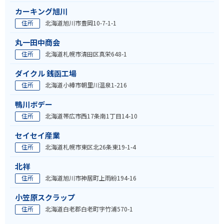
カーキング旭川
住所
北海道旭川市豊岡10-7-1-1
丸一田中商会
住所
北海道札幌市清田区真栄648-1
ダイクル 銭函工場
住所
北海道小樽市朝里川温泉1-216
鴨川ボデー
住所
北海道帯広市西17条南1丁目14-10
セイセイ産業
住所
北海道札幌市東区北26条東19-1-4
北祥
住所
北海道旭川市神居町上雨紛194-16
小笠原スクラップ
住所
北海道白老郡白老町字竹浦570-1