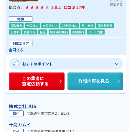
総合点 :
3.8点
口コミ 27件
特徴
買取業者
全国対応
土日祝対応
24時間対応
年中無休
事故現状車
水没車
放置車両
振込
廃車手続無料
引取無料
メール対応
対応エリア
全国対応
おすすめポイント
この業者に
詳細内容を見る
査定依頼する
株式会社 JUS
住所
北海道千歳市文京2丁目1-3
十商カムイ
住所
北海道旭川市神居町共栄401-1