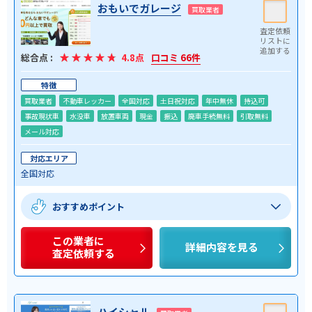
おもいでガレージ
買取業者
総合点 :
4.8点
口コミ 66件
特徴
買取業者
不動車レッカー
全国対応
土日祝対応
年中無休
持込可
事故現状車
水没車
放置車両
現金
振込
廃車手続無料
引取無料
メール対応
対応エリア
全国対応
おすすめポイント
この業者に
詳細内容を見る
査定依頼する
ハイシャル