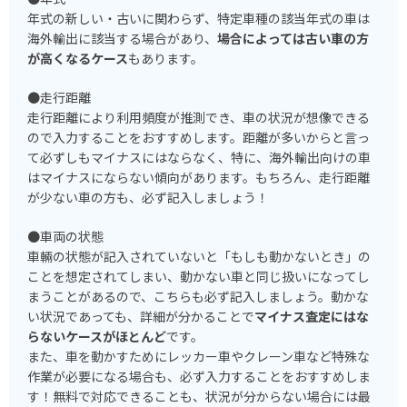
年式の新しい・古いに関わらず、特定車種の該当年式の車は
海外輸出に該当する場合があり、
場合によっては古い車の方
が高くなるケース
もあります。
●走行距離
走行距離により利用頻度が推測でき、車の状況が想像できる
ので入力することをおすすめします。距離が多いからと言っ
て必ずしもマイナスにはならなく、特に、海外輸出向けの車
はマイナスにならない傾向があります。もちろん、走行距離
が少ない車の方も、必ず記入しましょう！
●車両の状態
車輛の状態が記入されていないと「もしも動かないとき」の
ことを想定されてしまい、動かない車と同じ扱いになってし
まうことがあるので、こちらも必ず記入しましょう。動かな
い状況であっても、詳細が分かることで
マイナス査定にはな
らないケースがほとんど
です。
また、車を動かすためにレッカー車やクレーン車など特殊な
作業が必要になる場合も、必ず入力することをおすすめしま
す！無料で対応できることも、状況が分からない場合には最