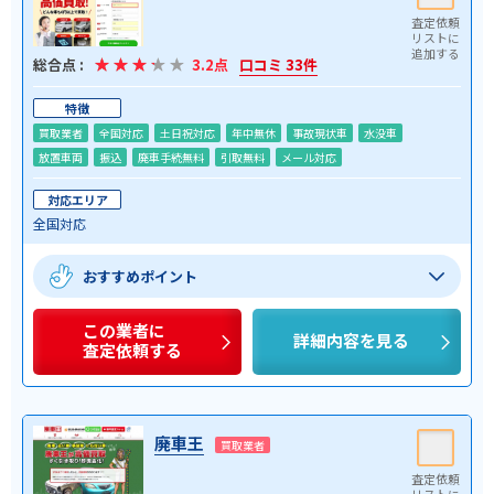
総合点 :
3.2点
口コミ 33件
特徴
買取業者
全国対応
土日祝対応
年中無休
事故現状車
水没車
放置車両
振込
廃車手続無料
引取無料
メール対応
対応エリア
全国対応
おすすめポイント
この業者に
詳細内容を見る
査定依頼する
廃車王
買取業者