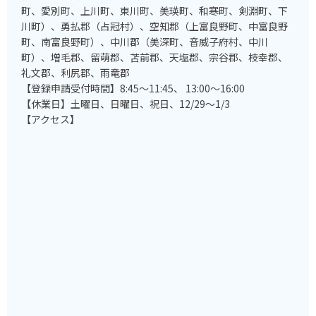
町、愛別町、上川町、東川町、美瑛町、和寒町、剣淵町、下
川町）、勇払郡（占冠村）、空知郡（上富良野町、中富良野
町、南富良野町）、中川郡（美深町、音威子府村、中川
町）、増毛郡、留萌郡、苫前郡、天塩郡、宗谷郡、枝幸郡、
礼文郡、利尻郡、雨竜郡
【登録申請受付時間】8:45～11:45、 13:00～16:00
【休業日】土曜日、日曜日、祝日、12/29～1/3
【アクセス】