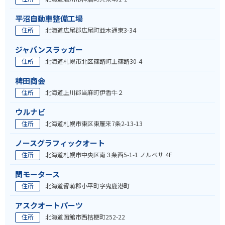
平沼自動車整備工場
住所
北海道広尾郡広尾町並木通東3-34
ジャパンスラッガー
住所
北海道札幌市北区篠路町上篠路30-4
稗田商会
住所
北海道上川郡当麻町伊香牛２
ウルナビ
住所
北海道札幌市東区東雁来7条2-13-13
ノースグラフィックオート
住所
北海道札幌市中央区南３条西5-1-1 ノルベサ 4F
関モータース
住所
北海道留萌郡小平町字鬼鹿港町
アスクオートパーツ
住所
北海道函館市西桔梗町252-22