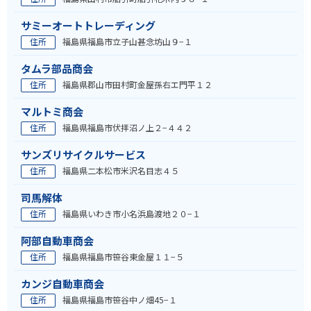
サミーオートトレーディング
住所
福島県福島市立子山甚念坊山９−１
タムラ部品商会
住所
福島県郡山市田村町金屋孫右エ門平１２
マルトミ商会
住所
福島県福島市伏拝沼ノ上２−４４２
サンズリサイクルサービス
住所
福島県二本松市米沢名目志４５
司馬解体
住所
福島県いわき市小名浜島渡地２０−１
阿部自動車商会
住所
福島県福島市笹谷東金屋１１−５
カンジ自動車商会
住所
福島県福島市笹谷中ノ畑45−１