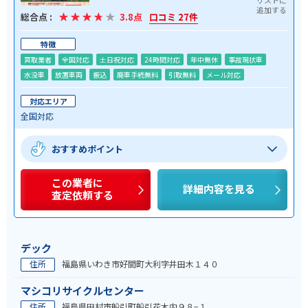
総合点 :
3.8点
口コミ 27件
特徴
買取業者
全国対応
土日祝対応
24時間対応
年中無休
事故現状車
水没車
放置車両
振込
廃車手続無料
引取無料
メール対応
対応エリア
全国対応
おすすめポイント
この業者に
詳細内容を見る
査定依頼する
デック
住所
福島県いわき市好間町大利字井田木１４０
マシコリサイクルセンター
住所
福島県田村市船引町船引花木内９８−１