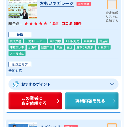
おもいでガレージ
買取業者
総合点 :
4.8点
口コミ 66件
特徴
買取業者
不動車レッカー
全国対応
土日祝対応
年中無休
持込可
事故現状車
水没車
放置車両
現金
振込
廃車手続無料
引取無料
メール対応
対応エリア
全国対応
おすすめポイント
この業者に
詳細内容を見る
査定依頼する
ハイシャル