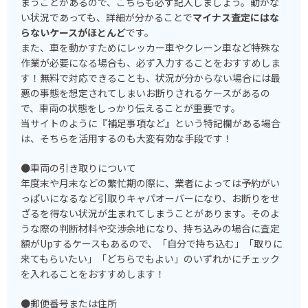
まうことがあるので、こちらも必ず記入しましょう。動かな
い状況であっても、詳細が分かることで
マイナス査定にはな
らないケースがほとんど
です。
また、車を動かすためにレッカー車やクレーン車など特殊な
作業が必要になる場合も、必ず入力することをおすすめしま
す！無料で対応できることも、状況が分からない場合には最
悪の事態を想定されてしまいお断りされるケースがあるの
で、車両の状態をしっかり伝えることが重要です。
当サイトのように『補足事項など』という特記欄がある場合
は、そちらを活用するのも大変有効な手段です！
●車両の引き取りについて
年度末や月末などの繁忙期の際に、業者によっては予約がい
っぱいになるなど引取りキャパオーバーになり、お断りをせ
ざるを得ない状況が生まれてしまうことがあります。そのよ
うな際の判断材料や交渉余地になり、持ち込みの場合に査定
額がUpするケースもあるので、「自分で持ち込む」「取りに
来てもらいたい」「どちらでもよい」のいずれかにチェック
を入れることをおすすめします！
●郵便番号または住所