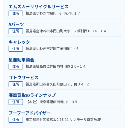
エムズカーリサイクルサービス
住所
福島県いわき市泉町下川境ノ町１７
Aパーツ
住所
福島県会津若松市門田町大字一ノ堰村西６８６−１４
キャレック
住所
福島県いわき市好間工業団地１−５
星自動車商会
住所
福島県福島市仁井田前林川原２０−１４
サトウサービス
住所
福島県郡山市喜久田町割田２丁目３４−２
廃車買取のラインナップ
住所
【本社】東京都港区南青山1-13-5
ブーブーアドバイザー
住所
東京都渋谷区道玄坂2-18-11 サンモール道玄坂3F