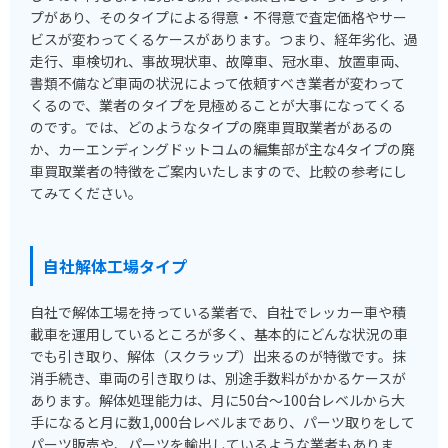
プがあり、そのタイプによる得意・不得意で査定価格やサー
ビスが変わってくるケースがあります。つまり、経年劣化、過
走行、車検切れ、事故現状車、故障車、冠水車、放置車両、
書類不備など車両の状況によって依頼すべき業者が変わって
くるので、業者のタイプを見極めることが大事になってくる
のです。では、どのようなタイプの廃車買取業者があるの
か、カーエンディングドットコムの編集部が主な4タイプの廃
車買取業者の特徴をご案内いたしますので、比較の参考にし
てみてください。
自社解体工場タイプ
自社で解体工場を持っている業者で、自社でレッカー車や積
載車を運用しているところが多く、基本的にどんな状況の車
でも引き取り、解体（スクラップ）出来るのが特徴です。抹
消手続き、車両の引き取りは、別途手数料がかかるケースが
あります。解体処理能力は、月に50台～100台レベルから大
手になると月に数1,000台レベルまであり、パーツ取りをして
パーツ販売や、パーツを輸出しているような業者もありま