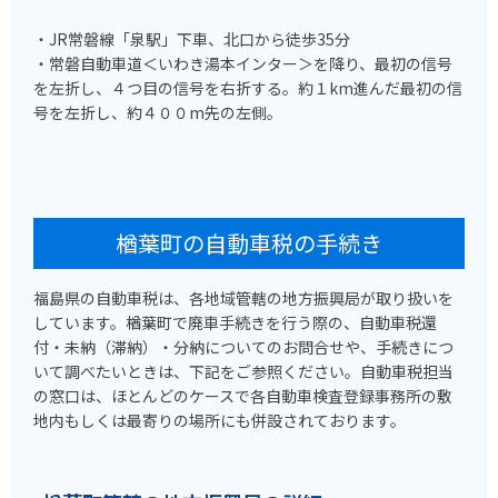
・JR常磐線「泉駅」下車、北口から徒歩35分
・常磐自動車道＜いわき湯本インター＞を降り、最初の信号
を左折し、４つ目の信号を右折する。約１km進んだ最初の信
号を左折し、約４００m先の左側。
楢葉町の自動車税の手続き
福島県の自動車税は、各地域管轄の地方振興局が取り扱いを
しています。楢葉町で廃車手続きを行う際の、自動車税還
付・未納（滞納）・分納についてのお問合せや、手続きにつ
いて調べたいときは、下記をご参照ください。自動車税担当
の窓口は、ほとんどのケースで各自動車検査登録事務所の敷
地内もしくは最寄りの場所にも併設されております。