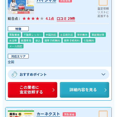
買取業者
総合点 :
4.1点
口コミ 29件
特徴
買取業者
不動車レッカー
全国対応
土日祝対応
年中無休
事故現状車
水没車
放置車両
振込
廃車手続無料
廃車手続有料
引取無料
メール対応
対応エリア
全国
おすすめポイント
この業者に
詳細内容を見る
査定依頼する
カーネクスト
買取業者