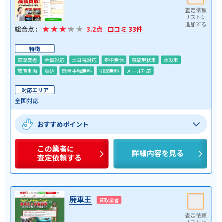
総合点 :
3.2点
口コミ 33件
特徴
買取業者
全国対応
土日祝対応
年中無休
事故現状車
水没車
放置車両
振込
廃車手続無料
引取無料
メール対応
対応エリア
全国対応
おすすめポイント
この業者に
詳細内容を見る
査定依頼する
廃車王
買取業者