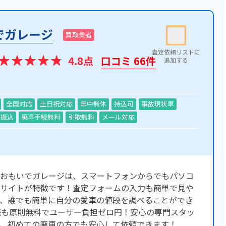
でガレージ
買取業者
4.8点
口コミ 66件
全国対応
土日祝対応
年中無休
持込可
事故現状車
振込
廃車手続無料
引取無料
メール対応
おもいでガレージは、スマートフォンからでもパソコ
サイトが特徴です！査定フォームの入力も簡単で見や
、誰でも簡単に自分の愛車の値段を調べることができ
続も原則無料でユーザー負担ゼロ円！安心の専門スタッ
、初めての廃車の方でも安心して依頼できます！