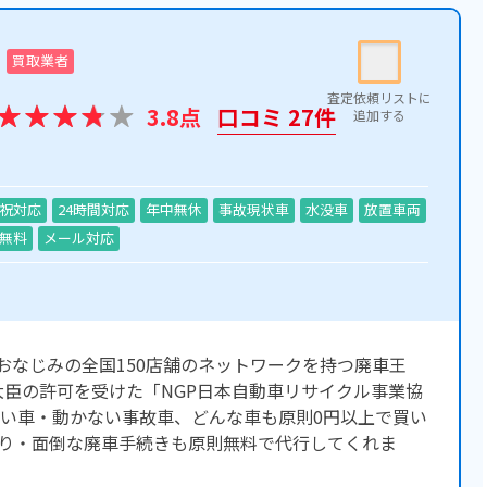
買取業者
3.8点
口コミ 27件
祝対応
24時間対応
年中無休
事故現状車
水没車
放置車両
無料
メール対応
でおなじみの全国150店舗のネットワークを持つ廃車王
大臣の許可を受けた「NGP日本自動車リサイクル事業協
い車・動かない事故車、どんな車も原則0円以上で買い
り・面倒な廃車手続きも原則無料で代行してくれま