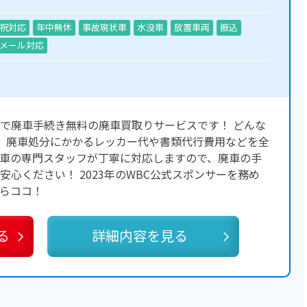
祝対応
年中無休
事故現状車
水没車
放置車両
振込
メール対応
で廃車手続き無料の廃車買取りサービスです！ どんな
、廃車処分にかかるレッカー代や書類代行費用などを全
車の専門スタッフが丁寧に対応しますので、廃車の手
心ください！ 2023年のWBC公式スポンサーを務め
らココ！
る
詳細内容を見る