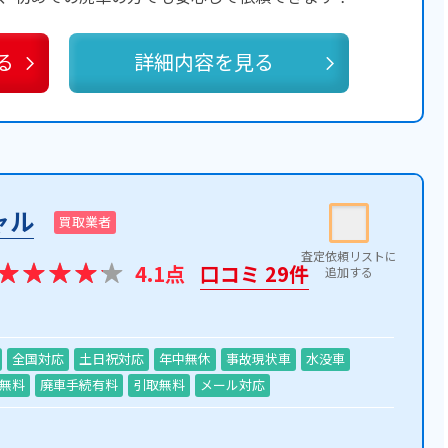
る
詳細内容を見る
ャル
買取業者
4.1点
口コミ 29件
全国対応
土日祝対応
年中無休
事故現状車
水没車
無料
廃車手続有料
引取無料
メール対応