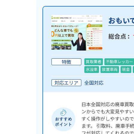
おもい
総合点 :
特徴
買取業者
不動車レッカー
水没車
放置車両
現金
対応エリア
全国対応
日本全国対応の廃車買取
ンからでも大変見やすい
すく操作がしやすいので
ます。 引取料、廃車手
フが対応してくれるので