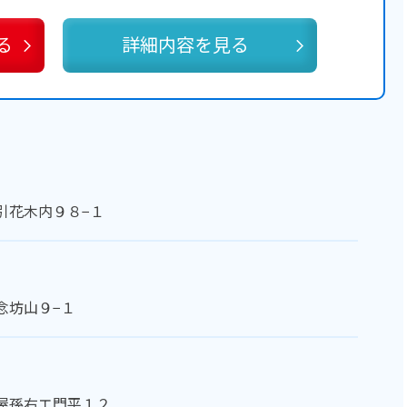
る
詳細内容を見る
引花木内９８−１
念坊山９−１
屋孫右エ門平１２