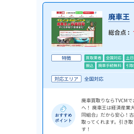
廃車王
総合点 :
特徴
買取業者
全国対応
土日
振込
廃車手続無料
引取
対応エリア
全国対応
廃車買取りならTVCM
へ！ 廃車王は経済産業
同組合」だから安心！古
取ってくれます。引き取
す！