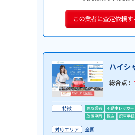
この業者に
査定依頼す
ハイシ
総合点 :
特徴
買取業者
不動車レッカー
放置車両
振込
廃車手続
対応エリア
全国