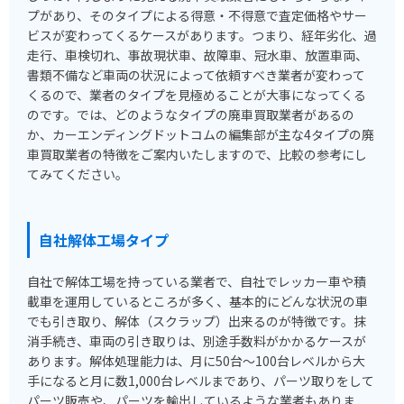
プがあり、そのタイプによる得意・不得意で査定価格やサー
ビスが変わってくるケースがあります。つまり、経年劣化、過
走行、車検切れ、事故現状車、故障車、冠水車、放置車両、
書類不備など車両の状況によって依頼すべき業者が変わって
くるので、業者のタイプを見極めることが大事になってくる
のです。では、どのようなタイプの廃車買取業者があるの
か、カーエンディングドットコムの編集部が主な4タイプの廃
車買取業者の特徴をご案内いたしますので、比較の参考にし
てみてください。
自社解体工場タイプ
自社で解体工場を持っている業者で、自社でレッカー車や積
載車を運用しているところが多く、基本的にどんな状況の車
でも引き取り、解体（スクラップ）出来るのが特徴です。抹
消手続き、車両の引き取りは、別途手数料がかかるケースが
あります。解体処理能力は、月に50台～100台レベルから大
手になると月に数1,000台レベルまであり、パーツ取りをして
パーツ販売や、パーツを輸出しているような業者もありま