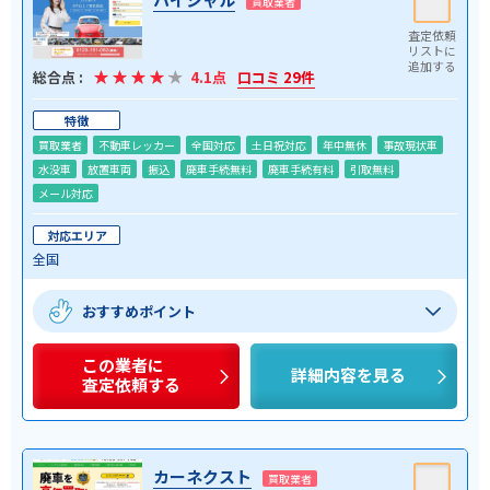
買取業者
総合点 :
4.1点
口コミ 29件
特徴
買取業者
不動車レッカー
全国対応
土日祝対応
年中無休
事故現状車
水没車
放置車両
振込
廃車手続無料
廃車手続有料
引取無料
メール対応
対応エリア
全国
おすすめポイント
この業者に
詳細内容を見る
査定依頼する
カーネクスト
買取業者