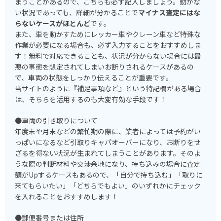
まうことがあるので、こちらも必ず記入しましょう。動かな
い状況であっても、詳細が分かることで
マイナス査定にはな
らないケースがほとんど
です。
また、車を動かすためにレッカー車やクレーン車など特殊な
作業が必要になる場合も、必ず入力することをおすすめしま
す！無料で対応できることも、状況が分からない場合には最
悪の事態を想定されてしまいお断りされるケースがあるの
で、車両の状態をしっかり伝えることが重要です。
当サイトのように『補足事項など』という特記欄がある場合
は、そちらを活用するのも大変有効な手段です！
●車両の引き取りについて
年度末や月末などの繁忙期の際に、業者によっては予約がい
っぱいになるなど引取りキャパオーバーになり、お断りをせ
ざるを得ない状況が生まれてしまうことがあります。そのよ
うな際の判断材料や交渉余地になり、持ち込みの場合に査定
額がUpするケースもあるので、「自分で持ち込む」「取りに
来てもらいたい」「どちらでもよい」のいずれかにチェック
を入れることをおすすめします！
●郵便番号または住所