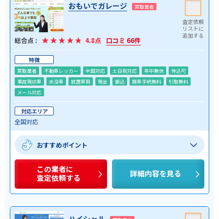
おもいでガレージ
買取業者
総合点 :
4.8点
口コミ 66件
特徴
買取業者
不動車レッカー
全国対応
土日祝対応
年中無休
持込可
事故現状車
水没車
放置車両
現金
振込
廃車手続無料
引取無料
メール対応
対応エリア
全国対応
おすすめポイント
この業者に
詳細内容を見る
査定依頼する
ハイシャル