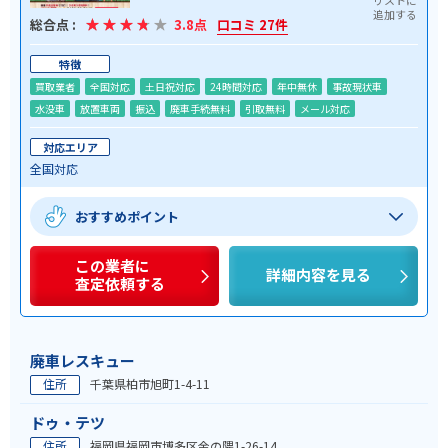
総合点 :
3.8点
口コミ 27件
特徴
買取業者
全国対応
土日祝対応
24時間対応
年中無休
事故現状車
水没車
放置車両
振込
廃車手続無料
引取無料
メール対応
対応エリア
全国対応
おすすめポイント
この業者に
詳細内容を見る
査定依頼する
廃車レスキュー
住所
千葉県柏市旭町1-4-11
ドゥ・テツ
住所
福岡県福岡市博多区金の隈1-26-14