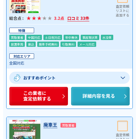
総合点 :
3.2点
口コミ 33件
特徴
買取業者
全国対応
土日祝対応
年中無休
事故現状車
水没車
放置車両
振込
廃車手続無料
引取無料
メール対応
対応エリア
全国対応
おすすめポイント
この業者に
詳細内容を見る
査定依頼する
廃車王
買取業者