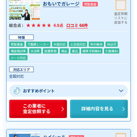
おもいでガレージ
買取業者
総合点 :
4.8点
口コミ 66件
特徴
買取業者
不動車レッカー
全国対応
土日祝対応
年中無休
持込可
事故現状車
水没車
放置車両
現金
振込
廃車手続無料
引取無料
メール対応
対応エリア
全国対応
おすすめポイント
この業者に
詳細内容を見る
査定依頼する
ハイシャル