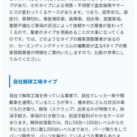
プがあり、そのタイプによる得意・不得意で査定価格やサー
ビスが変わってくるケースがあります。つまり、経年劣化、過
走行、車検切れ、事故現状車、故障車、冠水車、放置車両、
書類不備など車両の状況によって依頼すべき業者が変わって
くるので、業者のタイプを見極めることが大事になってくる
のです。では、どのようなタイプの廃車買取業者があるの
か、カーエンディングドットコムの編集部が主な4タイプの廃
車買取業者の特徴をご案内いたしますので、比較の参考にし
てみてください。
自社解体工場タイプ
自社で解体工場を持っている業者で、自社でレッカー車や積
載車を運用しているところが多く、基本的にどんな状況の車
でも引き取り、解体（スクラップ）出来るのが特徴です。抹
消手続き、車両の引き取りは、別途手数料がかかるケースが
あります。解体処理能力は、月に50台～100台レベルから大
手になると月に数1,000台レベルまであり、パーツ取りをして
パーツ販売や、パーツを輸出しているような業者もありま