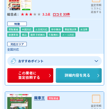
総合点 :
3.2点
口コミ 33件
特徴
買取業者
全国対応
土日祝対応
年中無休
事故現状車
水没車
放置車両
振込
廃車手続無料
引取無料
メール対応
対応エリア
全国対応
おすすめポイント
この業者に
詳細内容を見る
査定依頼する
廃車王
買取業者