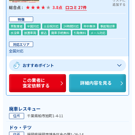
総合点 :
3.8点
口コミ 27件
特徴
買取業者
全国対応
土日祝対応
24時間対応
年中無休
事故現状車
水没車
放置車両
振込
廃車手続無料
引取無料
メール対応
対応エリア
全国対応
おすすめポイント
この業者に
詳細内容を見る
査定依頼する
廃車レスキュー
住所
千葉県柏市旭町1-4-11
ドゥ・テツ
住所
福岡県福岡市博多区金の隈1-26-14