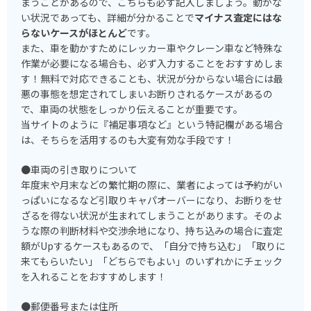
まうことがあるので、こちらも必ず記入しましょう。動かな
い状況であっても、詳細が分かることで
マイナス査定にはな
らないケースがほとんど
です。
また、車を動かすためにレッカー車やクレーン車など特殊な
作業が必要になる場合も、必ず入力することをおすすめしま
す！無料で対応できることも、状況が分からない場合には最
悪の事態を想定されてしまいお断りされるケースがあるの
で、車両の状態をしっかり伝えることが重要です。
当サイトのように『補足事項など』という特記欄がある場合
は、そちらを活用するのも大変有効な手段です！
●車両の引き取りについて
年度末や月末などの繁忙期の際に、業者によっては予約がい
っぱいになるなど引取りキャパオーバーになり、お断りをせ
ざるを得ない状況が生まれてしまうことがあります。そのよ
うな際の判断材料や交渉余地になり、持ち込みの場合に査定
額がUpするケースもあるので、「自分で持ち込む」「取りに
来てもらいたい」「どちらでもよい」のいずれかにチェック
を入れることをおすすめします！
●郵便番号または住所