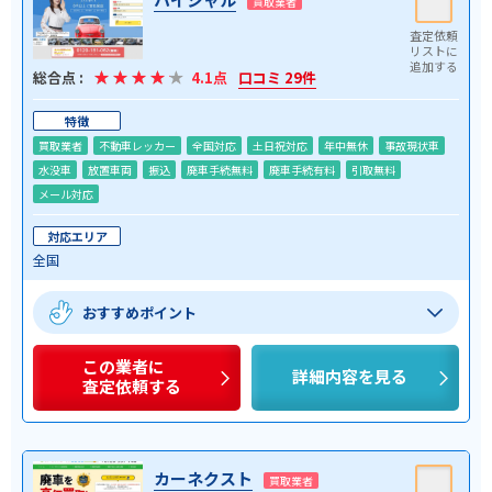
買取業者
総合点 :
4.1点
口コミ 29件
特徴
買取業者
不動車レッカー
全国対応
土日祝対応
年中無休
事故現状車
水没車
放置車両
振込
廃車手続無料
廃車手続有料
引取無料
メール対応
対応エリア
全国
おすすめポイント
この業者に
詳細内容を見る
査定依頼する
カーネクスト
買取業者