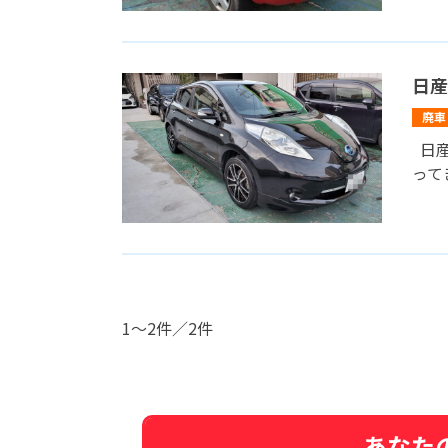
日産
廃車
日産
って
1～2件／2件
あなた