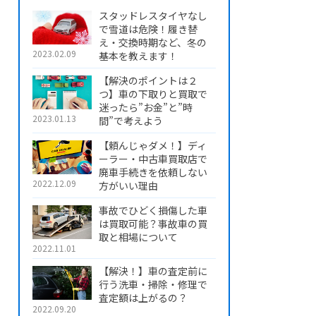
スタッドレスタイヤなし
で雪道は危険！履き替
え・交換時期など、冬の
2023.02.09
基本を教えます！
【解決のポイントは２
つ】車の下取りと買取で
迷ったら”お金”と”時
2023.01.13
間”で考えよう
【頼んじゃダメ！】ディ
ーラー・中古車買取店で
廃車手続きを依頼しない
2022.12.09
方がいい理由
事故でひどく損傷した車
は買取可能？事故車の買
取と相場について
2022.11.01
【解決！】車の査定前に
行う洗車・掃除・修理で
査定額は上がるの？
2022.09.20