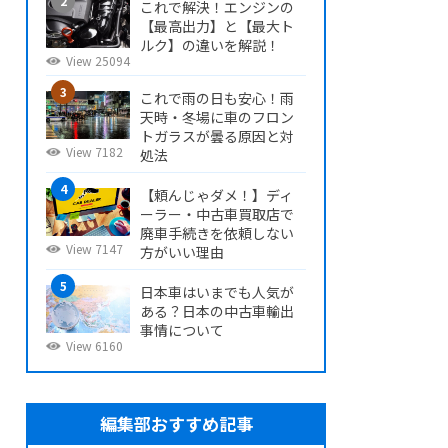
これで解決！エンジンの
【最高出力】と【最大ト
ルク】の違いを解説！
View 25094
これで雨の日も安心！雨
天時・冬場に車のフロン
トガラスが曇る原因と対
View 7182
処法
【頼んじゃダメ！】ディ
ーラー・中古車買取店で
廃車手続きを依頼しない
View 7147
方がいい理由
日本車はいまでも人気が
ある？日本の中古車輸出
事情について
View 6160
編集部おすすめ記事