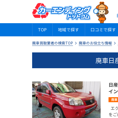
TOP
地域で探す
口コミで探す
廃車買取業者の検索TOP
廃車のお役立ち情報
廃車日
日産
イン
廃車
エク
をご