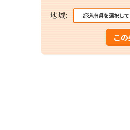
地 域:
都道府県を選択して
この