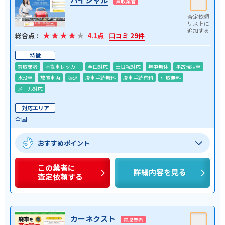
買取業者
総合点 :
4.1点
口コミ 29件
特徴
買取業者
不動車レッカー
全国対応
土日祝対応
年中無休
事故現状車
水没車
放置車両
振込
廃車手続無料
廃車手続有料
引取無料
メール対応
対応エリア
全国
おすすめポイント
この業者に
詳細内容を見る
査定依頼する
カーネクスト
買取業者