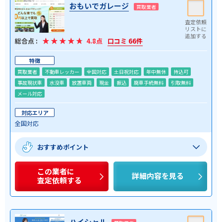
おもいでガレージ
買取業者
総合点 :
4.8点
口コミ 66件
特徴
買取業者
不動車レッカー
全国対応
土日祝対応
年中無休
持込可
事故現状車
水没車
放置車両
現金
振込
廃車手続無料
引取無料
メール対応
対応エリア
全国対応
おすすめポイント
この業者に
詳細内容を見る
査定依頼する
ハイシャル