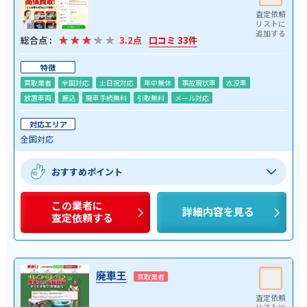
総合点 :
3.2点
口コミ 33件
特徴
買取業者
全国対応
土日祝対応
年中無休
事故現状車
水没車
放置車両
振込
廃車手続無料
引取無料
メール対応
対応エリア
全国対応
おすすめポイント
この業者に
詳細内容を見る
査定依頼する
廃車王
買取業者