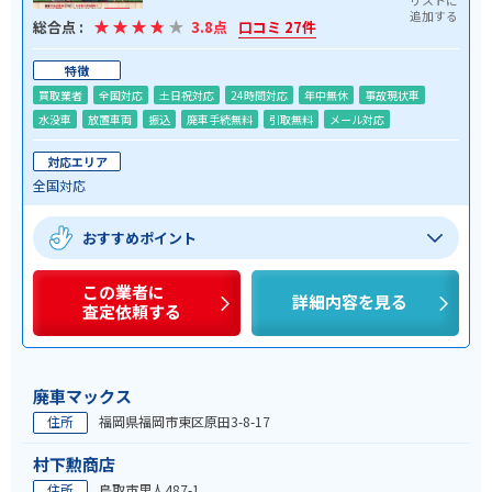
総合点 :
3.8点
口コミ 27件
特徴
買取業者
全国対応
土日祝対応
24時間対応
年中無休
事故現状車
水没車
放置車両
振込
廃車手続無料
引取無料
メール対応
対応エリア
全国対応
おすすめポイント
この業者に
詳細内容を見る
査定依頼する
廃車マックス
住所
福岡県福岡市東区原田3-8-17
村下勲商店
住所
鳥取市里人487-1