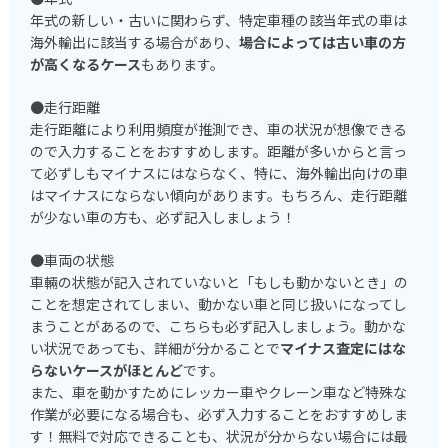
年式の新しい・古いに関わらず、特定車種の該当年式の車は
海外輸出に該当する場合があり、
場合によっては古い車の方
が高くなるケース
もあります。
●走行距離
走行距離により利用頻度が推測でき、車の状況が想像できる
ので入力することをおすすめします。距離が多いからと言っ
て必ずしもマイナスにはならなく、特に、海外輸出向けの車
はマイナスにならない傾向があります。もちろん、走行距離
が少ない車の方も、必ず記入しましょう！
●車両の状態
車輛の状態が記入されていないと「もしも動かないとき」の
ことを想定されてしまい、動かない車と同じ扱いになってし
まうことがあるので、こちらも必ず記入しましょう。動かな
い状況であっても、詳細が分かることで
マイナス査定にはな
らないケースがほとんど
です。
また、車を動かすためにレッカー車やクレーン車など特殊な
作業が必要になる場合も、必ず入力することをおすすめしま
す！無料で対応できることも、状況が分からない場合には最