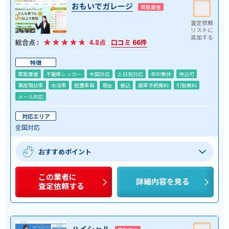
おもいでガレージ
買取業者
総合点 :
4.8点
口コミ 66件
特徴
買取業者
不動車レッカー
全国対応
土日祝対応
年中無休
持込可
事故現状車
水没車
放置車両
現金
振込
廃車手続無料
引取無料
メール対応
対応エリア
全国対応
おすすめポイント
この業者に
詳細内容を見る
査定依頼する
ハイシャル