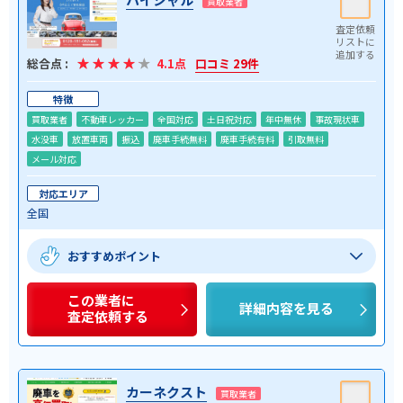
買取業者
総合点 :
4.1点
口コミ 29件
特徴
買取業者
不動車レッカー
全国対応
土日祝対応
年中無休
事故現状車
水没車
放置車両
振込
廃車手続無料
廃車手続有料
引取無料
メール対応
対応エリア
全国
おすすめポイント
この業者に
詳細内容を見る
査定依頼する
カーネクスト
買取業者