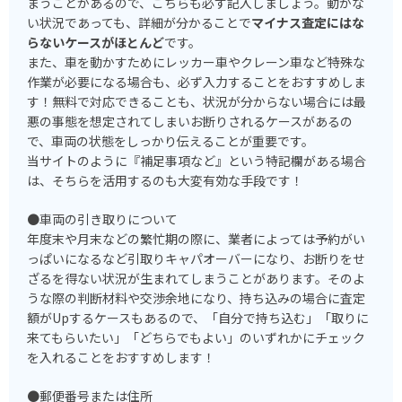
まうことがあるので、こちらも必ず記入しましょう。動かな
い状況であっても、詳細が分かることで
マイナス査定にはな
らないケースがほとんど
です。
また、車を動かすためにレッカー車やクレーン車など特殊な
作業が必要になる場合も、必ず入力することをおすすめしま
す！無料で対応できることも、状況が分からない場合には最
悪の事態を想定されてしまいお断りされるケースがあるの
で、車両の状態をしっかり伝えることが重要です。
当サイトのように『補足事項など』という特記欄がある場合
は、そちらを活用するのも大変有効な手段です！
●車両の引き取りについて
年度末や月末などの繁忙期の際に、業者によっては予約がい
っぱいになるなど引取りキャパオーバーになり、お断りをせ
ざるを得ない状況が生まれてしまうことがあります。そのよ
うな際の判断材料や交渉余地になり、持ち込みの場合に査定
額がUpするケースもあるので、「自分で持ち込む」「取りに
来てもらいたい」「どちらでもよい」のいずれかにチェック
を入れることをおすすめします！
●郵便番号または住所