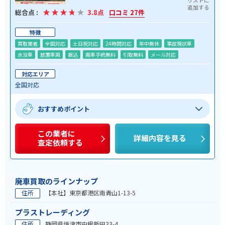
総合点 :
3.8点
口コミ 27件
特徴
買取業者
全国対応
土日祝対応
24時間対応
年中無休
事故現状車
水没車
放置車両
振込
廃車手続無料
引取無料
メール対応
対応エリア
全国対応
おすすめポイント
この業者に
詳細内容を見る
査定依頼する
廃車買取のラインナップ
住所
【本社】東京都港区南青山1-13-5
プラストレーディング
住所
静岡県焼津市中根新田33-4