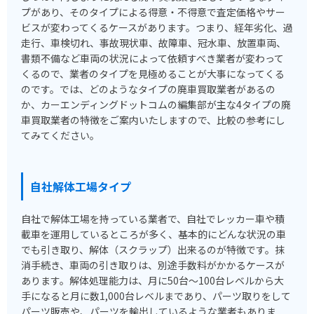
プがあり、そのタイプによる得意・不得意で査定価格やサー
ビスが変わってくるケースがあります。つまり、経年劣化、過
走行、車検切れ、事故現状車、故障車、冠水車、放置車両、
書類不備など車両の状況によって依頼すべき業者が変わって
くるので、業者のタイプを見極めることが大事になってくる
のです。では、どのようなタイプの廃車買取業者があるの
か、カーエンディングドットコムの編集部が主な4タイプの廃
車買取業者の特徴をご案内いたしますので、比較の参考にし
てみてください。
自社解体工場タイプ
自社で解体工場を持っている業者で、自社でレッカー車や積
載車を運用しているところが多く、基本的にどんな状況の車
でも引き取り、解体（スクラップ）出来るのが特徴です。抹
消手続き、車両の引き取りは、別途手数料がかかるケースが
あります。解体処理能力は、月に50台～100台レベルから大
手になると月に数1,000台レベルまであり、パーツ取りをして
パーツ販売や、パーツを輸出しているような業者もありま