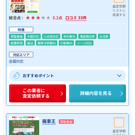
総合点 :
3.2点
口コミ 33件
特徴
買取業者
全国対応
土日祝対応
年中無休
事故現状車
水没車
放置車両
振込
廃車手続無料
引取無料
メール対応
対応エリア
全国対応
おすすめポイント
この業者に
詳細内容を見る
査定依頼する
廃車王
買取業者