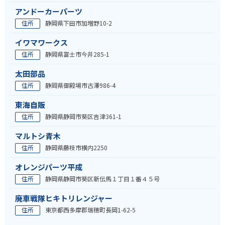
アンドーカーパーツ
住所
静岡県下田市加増野10-2
イワマワークス
住所
静岡県富士市今井285-1
太田部品
住所
静岡県御殿場市古澤986-4
東海自販
住所
静岡県静岡市葵区吉津361-1
マルトシ青木
住所
静岡県藤枝市横内2250
オレンジパーツ平成
住所
静岡県静岡市葵区新伝馬１丁目１番４５号
廃車戦隊ヒキトリレンジャー
住所
東京都西多摩郡瑞穂町長岡1-62-5