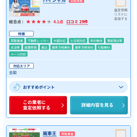
買取業者
総合点 :
4.1点
口コミ 29件
特徴
買取業者
不動車レッカー
全国対応
土日祝対応
年中無休
事故現状車
水没車
放置車両
振込
廃車手続無料
廃車手続有料
引取無料
メール対応
対応エリア
全国
おすすめポイント
この業者に
詳細内容を見る
査定依頼する
廃車王
買取業者