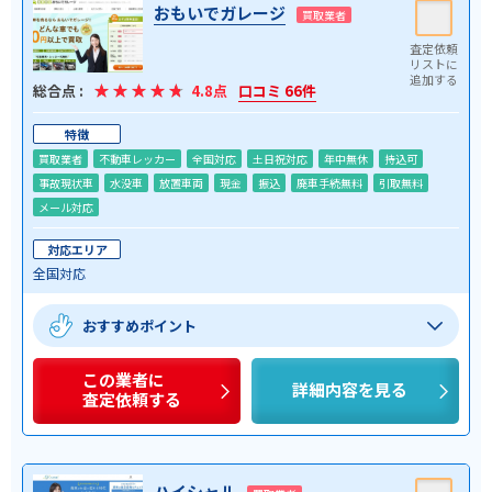
おもいでガレージ
買取業者
総合点 :
4.8点
口コミ 66件
特徴
買取業者
不動車レッカー
全国対応
土日祝対応
年中無休
持込可
事故現状車
水没車
放置車両
現金
振込
廃車手続無料
引取無料
メール対応
対応エリア
全国対応
おすすめポイント
この業者に
詳細内容を見る
査定依頼する
ハイシャル