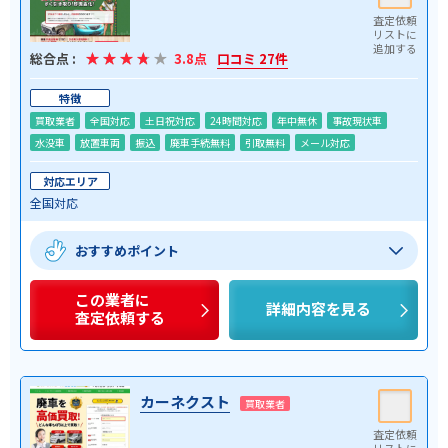
総合点 :
3.8点
口コミ 27件
特徴
買取業者
全国対応
土日祝対応
24時間対応
年中無休
事故現状車
水没車
放置車両
振込
廃車手続無料
引取無料
メール対応
対応エリア
全国対応
おすすめポイント
この業者に
詳細内容を見る
査定依頼する
カーネクスト
買取業者