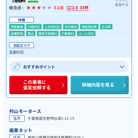
総合点 :
3.2点
口コミ 33件
特徴
買取業者
全国対応
土日祝対応
年中無休
事故現状車
水没車
放置車両
振込
廃車手続無料
引取無料
メール対応
対応エリア
全国対応
おすすめポイント
この業者に
詳細内容を見る
査定依頼する
村山モータース
住所
千葉県習志野市谷津2-21-19
廃車ネット
住所
神奈川県横浜市泉区新橋町1650-1