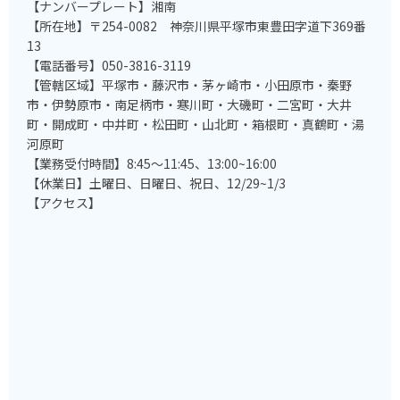
【ナンバープレート】湘南
【所在地】〒254-0082 神奈川県平塚市東豊田字道下369番
13
【電話番号】050-3816-3119
【管轄区域】平塚市・藤沢市・茅ヶ崎市・小田原市・秦野
市・伊勢原市・南足柄市・寒川町・大磯町・二宮町・大井
町・開成町・中井町・松田町・山北町・箱根町・真鶴町・湯
河原町
【業務受付時間】8:45～11:45、13:00~16:00
【休業日】土曜日、日曜日、祝日、12/29~1/3
【アクセス】