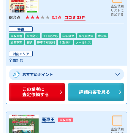
総合点 :
3.2点
口コミ 33件
特徴
買取業者
全国対応
土日祝対応
年中無休
事故現状車
水没車
放置車両
振込
廃車手続無料
引取無料
メール対応
対応エリア
全国対応
おすすめポイント
この業者に
詳細内容を見る
査定依頼する
廃車王
買取業者