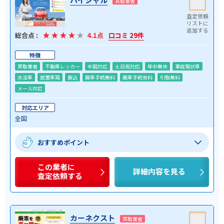
買取業者
総合点 :
4.1点
口コミ 29件
特徴
買取業者
不動車レッカー
全国対応
土日祝対応
年中無休
事故現状車
水没車
放置車両
振込
廃車手続無料
廃車手続有料
引取無料
メール対応
対応エリア
全国
おすすめポイント
この業者に
詳細内容を見る
査定依頼する
カーネクスト
買取業者