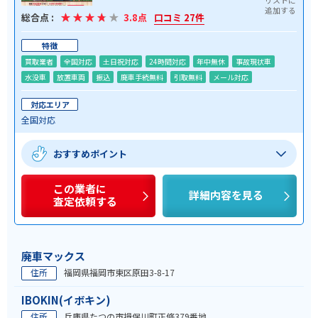
総合点 :
3.8点
口コミ 27件
特徴
買取業者
全国対応
土日祝対応
24時間対応
年中無休
事故現状車
水没車
放置車両
振込
廃車手続無料
引取無料
メール対応
対応エリア
全国対応
おすすめポイント
この業者に
詳細内容を見る
査定依頼する
廃車マックス
住所
福岡県福岡市東区原田3-8-17
IBOKIN(イボキン)
住所
兵庫県たつの市揖保川町正條379番地