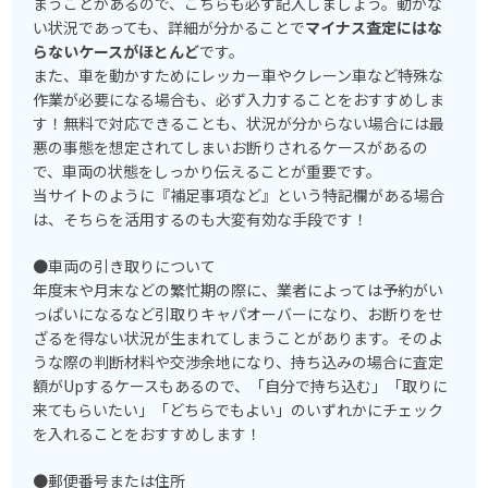
まうことがあるので、こちらも必ず記入しましょう。動かな
い状況であっても、詳細が分かることで
マイナス査定にはな
らないケースがほとんど
です。
また、車を動かすためにレッカー車やクレーン車など特殊な
作業が必要になる場合も、必ず入力することをおすすめしま
す！無料で対応できることも、状況が分からない場合には最
悪の事態を想定されてしまいお断りされるケースがあるの
で、車両の状態をしっかり伝えることが重要です。
当サイトのように『補足事項など』という特記欄がある場合
は、そちらを活用するのも大変有効な手段です！
●車両の引き取りについて
年度末や月末などの繁忙期の際に、業者によっては予約がい
っぱいになるなど引取りキャパオーバーになり、お断りをせ
ざるを得ない状況が生まれてしまうことがあります。そのよ
うな際の判断材料や交渉余地になり、持ち込みの場合に査定
額がUpするケースもあるので、「自分で持ち込む」「取りに
来てもらいたい」「どちらでもよい」のいずれかにチェック
を入れることをおすすめします！
●郵便番号または住所