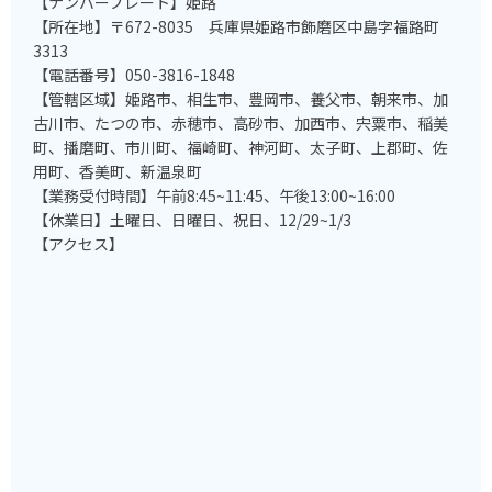
【ナンバープレート】姫路
【所在地】〒672-8035 兵庫県姫路市飾磨区中島字福路町
3313
【電話番号】050-3816-1848
【管轄区域】姫路市、相生市、豊岡市、養父市、朝来市、加
古川市、たつの市、赤穂市、高砂市、加西市、宍粟市、稲美
町、播磨町、市川町、福崎町、神河町、太子町、上郡町、佐
用町、香美町、新温泉町
【業務受付時間】午前8:45~11:45、午後13:00~16:00
【休業日】土曜日、日曜日、祝日、12/29~1/3
【アクセス】