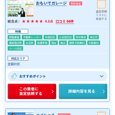
おもいでガレージ
買取業者
総合点 :
4.8点
口コミ 66件
特徴
買取業者
不動車レッカー
全国対応
土日祝対応
年中無休
持込可
事故現状車
水没車
放置車両
現金
振込
廃車手続無料
引取無料
メール対応
対応エリア
全国対応
おすすめポイント
この業者に
詳細内容を見る
査定依頼する
ハイシャル