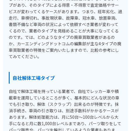
プがあり、そのタイプによる得意・不得意で査定価格やサー
ビスが変わってくるケースがあります。つまり、経年劣化、過
走行、車検切れ、事故現状車、故障車、冠水車、放置車両、
書類不備など車両の状況によって依頼すべき業者が変わって
くるので、業者のタイプを見極めることが大事になってくる
のです。では、どのようなタイプの廃車買取業者があるの
か、カーエンディングドットコムの編集部が主な4タイプの廃
車買取業者の特徴をご案内いたしますので、比較の参考にし
てみてください。
自社解体工場タイプ
自社で解体工場を持っている業者で、自社でレッカー車や積
載車を運用しているところが多く、基本的にどんな状況の車
でも引き取り、解体（スクラップ）出来るのが特徴です。抹
消手続き、車両の引き取りは、別途手数料がかかるケースが
あります。解体処理能力は、月に50台～100台レベルから大
手になると月に数1,000台レベルまであり、パーツ取りをして
パーツ販売や、パーツを輸出しているような業者もありま