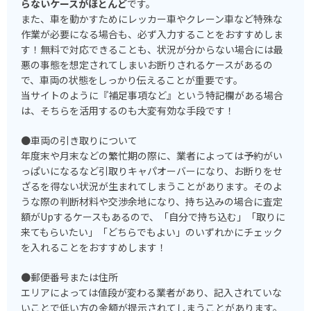
らないケースがほとんど
です。
また、車を動かすためにレッカー車やクレーン車など特殊な
作業が必要になる場合も、必ず入力することをおすすめしま
す！無料で対応できることも、状況が分からない場合には最
悪の事態を想定されてしまいお断りされるケースがあるの
で、車両の状態をしっかり伝えることが重要です。
当サイトのように『補足事項など』という特記欄がある場合
は、そちらを活用するのも大変有効な手段です！
●車両の引き取りについて
年度末や月末などの繁忙期の際に、業者によっては予約がい
っぱいになるなど引取りキャパオーバーになり、お断りをせ
ざるを得ない状況が生まれてしまうことがあります。そのよ
うな際の判断材料や交渉余地になり、持ち込みの場合に査定
額がUpするケースもあるので、「自分で持ち込む」「取りに
来てもらいたい」「どちらでもよい」のいずれかにチェック
を入れることをおすすめします！
●郵便番号または住所
エリアによっては値段が変わる業者があり、記入されていな
いことで低い方の金額が提示されてしまうことがあります。