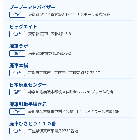
ブーブーアドバイザー
住所
東京都渋谷区道玄坂2-18-11 サンモール道玄坂3F
ビッグエイト
住所
東京都江戸川区新堀1-5-8
廃車ラボ
住所
東京都調布市飛田給1-2-2
廃車本舗
住所
京都府京都市中京区西ノ京職司町67-72-3F
日本廃車センター
住所
神奈川県横浜市都筑区仲町台1-27-20 プラザ仲町台
廃車引取手続き君
住所
愛知県名古屋市中村区名駅1-1-1 JPタワー名古屋19F
廃車ひきとり１１０番
住所
三重県伊賀市東湯舟2750番地