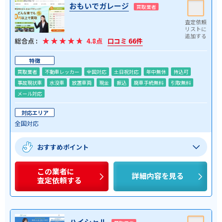
おもいでガレージ
買取業者
総合点 :
4.8点
口コミ 66件
特徴
買取業者
不動車レッカー
全国対応
土日祝対応
年中無休
持込可
事故現状車
水没車
放置車両
現金
振込
廃車手続無料
引取無料
メール対応
対応エリア
全国対応
おすすめポイント
この業者に
詳細内容を見る
査定依頼する
ハイシャル