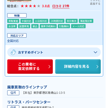
総合点 :
3.8点
口コミ 27件
特徴
買取業者
全国対応
土日祝対応
24時間対応
年中無休
事故現状車
水没車
放置車両
振込
廃車手続無料
引取無料
メール対応
対応エリア
全国対応
おすすめポイント
この業者に
詳細内容を見る
査定依頼する
廃車買取のラインナップ
住所
【本社】東京都港区南青山1-13-5
リトラス・パーツセンター
住所
福井県越前市不老町29-7