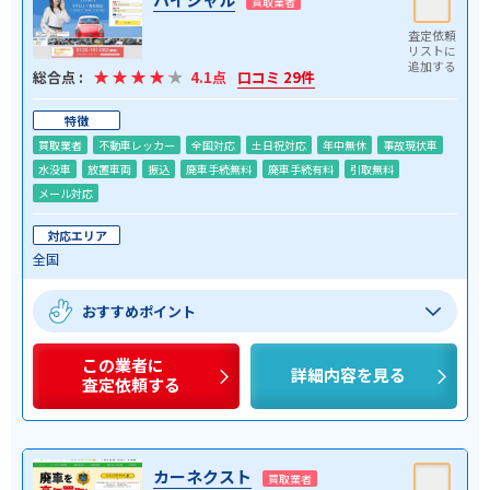
買取業者
総合点 :
4.1点
口コミ 29件
特徴
買取業者
不動車レッカー
全国対応
土日祝対応
年中無休
事故現状車
水没車
放置車両
振込
廃車手続無料
廃車手続有料
引取無料
メール対応
対応エリア
全国
おすすめポイント
この業者に
詳細内容を見る
査定依頼する
カーネクスト
買取業者