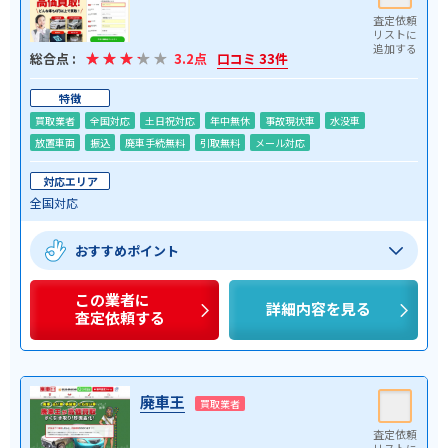
総合点 :
3.2点
口コミ 33件
特徴
買取業者
全国対応
土日祝対応
年中無休
事故現状車
水没車
放置車両
振込
廃車手続無料
引取無料
メール対応
対応エリア
全国対応
おすすめポイント
この業者に
詳細内容を見る
査定依頼する
廃車王
買取業者