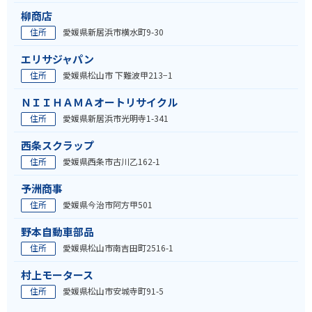
柳商店
住所
愛媛県新居浜市横水町9-30
エリサジャパン
住所
愛媛県松山市 下難波甲213−1
ＮＩＩＨＡＭＡオートリサイクル
住所
愛媛県新居浜市光明寺1-341
西条スクラップ
住所
愛媛県西条市古川乙162-1
予洲商事
住所
愛媛県今治市阿方甲501
野本自動車部品
住所
愛媛県松山市南吉田町2516-1
村上モータース
住所
愛媛県松山市安城寺町91-5