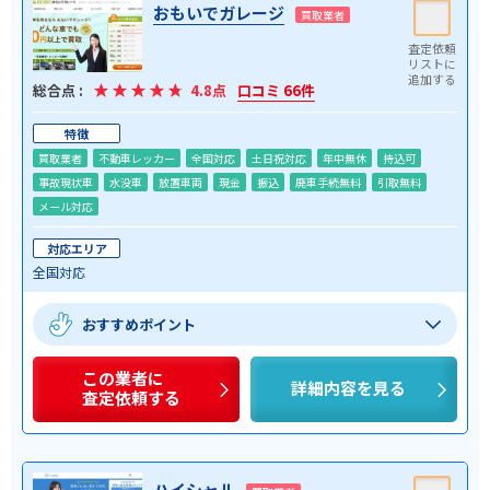
おもいでガレージ
買取業者
総合点 :
4.8点
口コミ 66件
特徴
買取業者
不動車レッカー
全国対応
土日祝対応
年中無休
持込可
事故現状車
水没車
放置車両
現金
振込
廃車手続無料
引取無料
メール対応
対応エリア
全国対応
おすすめポイント
この業者に
詳細内容を見る
査定依頼する
ハイシャル