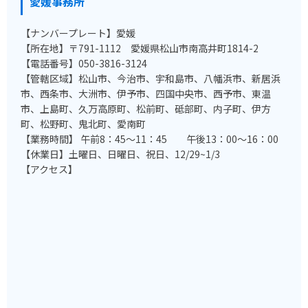
愛媛事務所
【ナンバープレート】愛媛
【所在地】〒791-1112 愛媛県松山市南高井町1814-2
【電話番号】050-3816-3124
【管轄区域】松山市、今治市、宇和島市、八幡浜市、新居浜
市、西条市、大洲市、伊予市、四国中央市、西予市、東温
市、上島町、久万高原町、松前町、砥部町、内子町、伊方
町、松野町、鬼北町、愛南町
【業務時間】 午前8：45～11：45 午後13：00～16：00
【休業日】土曜日、日曜日、祝日、12/29~1/3
【アクセス】