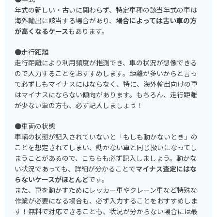
年式の新しい・古いに関わらず、特定車種の該当年式の車は
海外輸出に該当する場合があり、
場合によっては古い車の方
が高くなるケース
もあります。
●走行距離
走行距離により利用頻度が推測でき、車の状況が想像できる
ので入力することをおすすめします。距離が多いからと言っ
て必ずしもマイナスにはならなく、特に、海外輸出向けの車
はマイナスにならない傾向があります。もちろん、走行距離
が少ない車の方も、必ず記入しましょう！
●車両の状態
車輛の状態が記入されていないと「もしも動かないとき」の
ことを想定されてしまい、動かない車と同じ扱いになってし
まうことがあるので、こちらも必ず記入しましょう。動かな
い状況であっても、詳細が分かることで
マイナス査定にはな
らないケースがほとんど
です。
また、車を動かすためにレッカー車やクレーン車など特殊な
作業が必要になる場合も、必ず入力することをおすすめしま
す！無料で対応できることも、状況が分からない場合には最