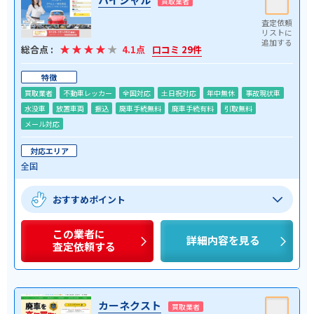
買取業者
総合点 :
4.1点
口コミ 29件
特徴
買取業者
不動車レッカー
全国対応
土日祝対応
年中無休
事故現状車
水没車
放置車両
振込
廃車手続無料
廃車手続有料
引取無料
メール対応
対応エリア
全国
おすすめポイント
この業者に
詳細内容を見る
査定依頼する
カーネクスト
買取業者