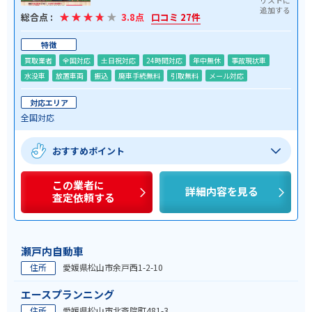
総合点 :
3.8点
口コミ 27件
特徴
買取業者
全国対応
土日祝対応
24時間対応
年中無休
事故現状車
水没車
放置車両
振込
廃車手続無料
引取無料
メール対応
対応エリア
全国対応
おすすめポイント
この業者に
詳細内容を見る
査定依頼する
瀬戸内自動車
住所
愛媛県松山市余戸西1-2-10
エースプランニング
住所
愛媛県松山市北斎院町481-3