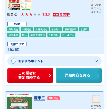
総合点 :
3.2点
口コミ 33件
特徴
買取業者
全国対応
土日祝対応
年中無休
事故現状車
水没車
放置車両
振込
廃車手続無料
引取無料
メール対応
対応エリア
全国対応
おすすめポイント
この業者に
詳細内容を見る
査定依頼する
廃車王
買取業者