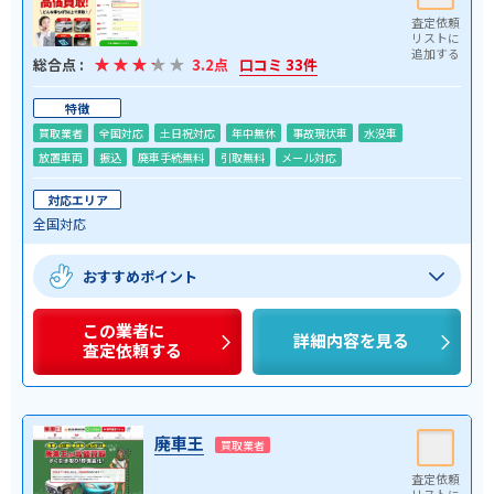
総合点 :
3.2点
口コミ 33件
特徴
買取業者
全国対応
土日祝対応
年中無休
事故現状車
水没車
放置車両
振込
廃車手続無料
引取無料
メール対応
対応エリア
全国対応
おすすめポイント
この業者に
詳細内容を見る
査定依頼する
廃車王
買取業者