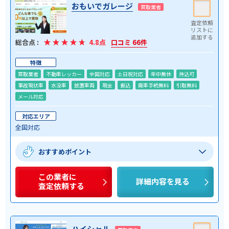
おもいでガレージ
買取業者
総合点 :
4.8点
口コミ 66件
特徴
買取業者
不動車レッカー
全国対応
土日祝対応
年中無休
持込可
事故現状車
水没車
放置車両
現金
振込
廃車手続無料
引取無料
メール対応
対応エリア
全国対応
おすすめポイント
この業者に
詳細内容を見る
査定依頼する
ハイシャル