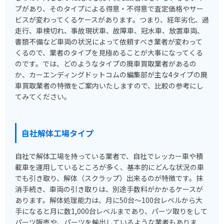
プがあり、そのタイプによる得意・不得意で査定価格やサー
ビスが変わってくるケースがあります。つまり、経年劣化、過
走行、車検切れ、事故現状車、故障車、冠水車、放置車両、
書類不備など車両の状況によって依頼すべき業者が変わって
くるので、業者のタイプを見極めることが大事になってくる
のです。では、どのようなタイプの廃車買取業者があるの
か、カーエンディングドットコムの編集部が主な4タイプの廃
車買取業者の特徴をご案内いたしますので、比較の参考にし
てみてください。
自社解体工場タイプ
自社で解体工場を持っている業者で、自社でレッカー車や積
載車を運用しているところが多く、基本的にどんな状況の車
でも引き取り、解体（スクラップ）出来るのが特徴です。抹
消手続き、車両の引き取りは、別途手数料がかかるケースが
あります。解体処理能力は、月に50台～100台レベルから大
手になると月に数1,000台レベルまであり、パーツ取りをして
パーツ販売や、パーツを輸出しているような業者もありま