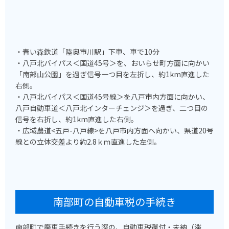
・青い森鉄道「陸奥市川駅」下車、車で10分
・八戸北バイパス＜国道45号＞を、おいらせ町方面に向かい
「南部山公園」を過ぎ信号一つ目を左折し、約1km直進した
右側。
・八戸北バイパス＜国道45号線＞を八戸市内方面に向かい、
八戸自動車道＜八戸北インターチェンジ＞を過ぎ、二つ目の
信号を右折し、約1km直進した右側。
・広域農道<五戸-八戸線>を八戸市内方面へ向かい、県道20号
線との立体交差より約2.8ｋｍ直進した左側。
南部町の自動車税の手続き
南部町で廃車手続きを行う際の、自動車税還付・未納（滞