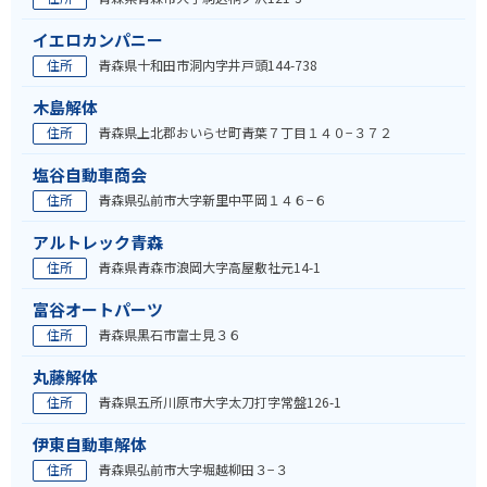
イエロカンパニー
住所
青森県十和田市洞内字井戸頭144-738
木島解体
住所
青森県上北郡おいらせ町青葉７丁目１４０−３７２
塩谷自動車商会
住所
青森県弘前市大字新里中平岡１４６−６
アルトレック青森
住所
青森県青森市浪岡大字高屋敷社元14-1
富谷オートパーツ
住所
青森県黒石市富士見３６
丸藤解体
住所
青森県五所川原市大字太刀打字常盤126-1
伊東自動車解体
住所
青森県弘前市大字堀越柳田３−３