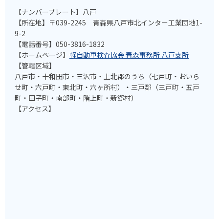
【ナンバープレート】八戸
【所在地】〒039-2245 青森県八戸市北インター工業団地1-
9-2
【電話番号】050-3816-1832
【ホームページ】
軽自動車検査協会 青森事務所 八戸支所
【管轄区域】
八戸市・十和田市・三沢市・上北郡のうち（七戸町・おいら
せ町・六戸町・東北町・六ヶ所村）・三戸郡（三戸町・五戸
町・田子町・南部町・階上町・新郷村）
【アクセス】