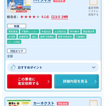
買取業者
総合点 :
4.1点
口コミ 29件
特徴
買取業者
不動車レッカー
全国対応
土日祝対応
年中無休
事故現状車
水没車
放置車両
振込
廃車手続無料
廃車手続有料
引取無料
メール対応
対応エリア
全国
おすすめポイント
この業者に
詳細内容を見る
査定依頼する
カーネクスト
買取業者