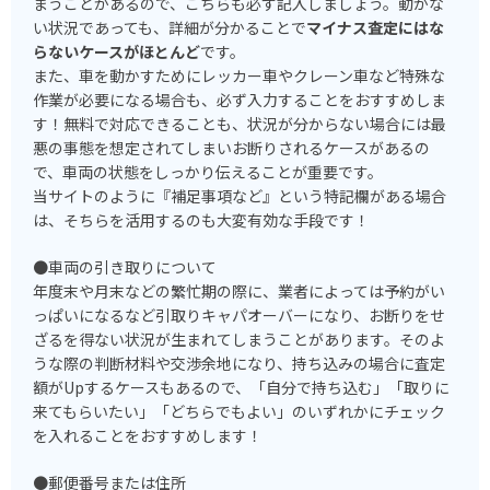
まうことがあるので、こちらも必ず記入しましょう。動かな
い状況であっても、詳細が分かることで
マイナス査定にはな
らないケースがほとんど
です。
また、車を動かすためにレッカー車やクレーン車など特殊な
作業が必要になる場合も、必ず入力することをおすすめしま
す！無料で対応できることも、状況が分からない場合には最
悪の事態を想定されてしまいお断りされるケースがあるの
で、車両の状態をしっかり伝えることが重要です。
当サイトのように『補足事項など』という特記欄がある場合
は、そちらを活用するのも大変有効な手段です！
●車両の引き取りについて
年度末や月末などの繁忙期の際に、業者によっては予約がい
っぱいになるなど引取りキャパオーバーになり、お断りをせ
ざるを得ない状況が生まれてしまうことがあります。そのよ
うな際の判断材料や交渉余地になり、持ち込みの場合に査定
額がUpするケースもあるので、「自分で持ち込む」「取りに
来てもらいたい」「どちらでもよい」のいずれかにチェック
を入れることをおすすめします！
●郵便番号または住所