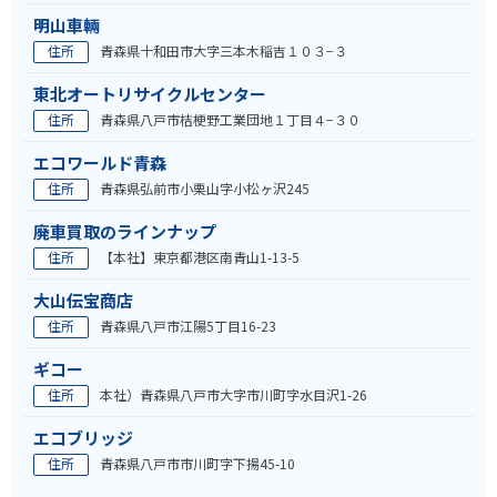
明山車輛
住所
青森県十和田市大字三本木稲吉１０３−３
東北オートリサイクルセンター
住所
青森県八戸市桔梗野工業団地１丁目４−３０
エコワールド青森
住所
青森県弘前市小栗山字小松ヶ沢245
廃車買取のラインナップ
住所
【本社】東京都港区南青山1-13-5
大山伝宝商店
住所
青森県八戸市江陽5丁目16-23
ギコー
住所
本社）青森県八戸市大字市川町字水目沢1-26
エコブリッジ
住所
青森県八戸市市川町字下揚45-10