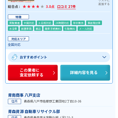
総合点 :
3.8点
口コミ 27件
特徴
買取業者
全国対応
土日祝対応
24時間対応
年中無休
事故現状車
水没車
放置車両
振込
廃車手続無料
引取無料
メール対応
対応エリア
全国対応
おすすめポイント
この業者に
詳細内容を見る
査定依頼する
青南商事 八戸支店
住所
青森県八戸市桔梗野工業団地2丁目10-36
青森資源 自動車リサイクル部
住所
青森県青森市大字駒込桐ノ沢121-3