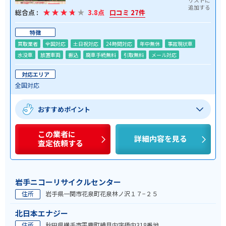
総合点 :
3.8点
口コミ 27件
特徴
買取業者
全国対応
土日祝対応
24時間対応
年中無休
事故現状車
水没車
放置車両
振込
廃車手続無料
引取無料
メール対応
対応エリア
全国対応
おすすめポイント
この業者に
詳細内容を見る
査定依頼する
岩手ニコーリサイクルセンター
住所
岩手県一関市花泉町花泉林ノ沢１７−２５
北日本エナジー
住所
秋田県横手市平鹿町樽見内字柄内318番地