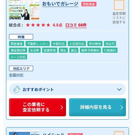
おもいでガレージ
買取業者
総合点 :
4.8点
口コミ 66件
特徴
買取業者
不動車レッカー
全国対応
土日祝対応
年中無休
持込可
事故現状車
水没車
放置車両
現金
振込
廃車手続無料
引取無料
メール対応
対応エリア
全国対応
おすすめポイント
この業者に
詳細内容を見る
査定依頼する
ハイシャル