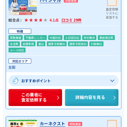
買取業者
総合点 :
4.1点
口コミ 29件
特徴
買取業者
不動車レッカー
全国対応
土日祝対応
年中無休
事故現状車
水没車
放置車両
振込
廃車手続無料
廃車手続有料
引取無料
メール対応
対応エリア
全国
おすすめポイント
この業者に
詳細内容を見る
査定依頼する
カーネクスト
買取業者