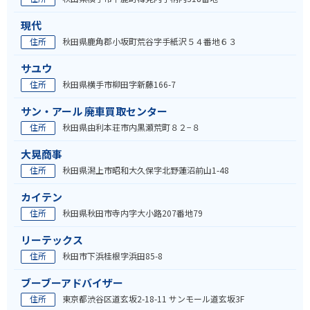
現代
住所
秋田県鹿角郡小坂町荒谷字手紙沢５４番地６３
サユウ
住所
秋田県横手市柳田字新藤166-7
サン・アール 廃車買取センター
住所
秋田県由利本荘市内黒瀬荒町８２−８
大晃商事
住所
秋田県潟上市昭和大久保字北野蓮沼前山1-48
カイテン
住所
秋田県秋田市寺内字大小路207番地79
リーテックス
住所
秋田市下浜桂根字浜田85-8
ブーブーアドバイザー
住所
東京都渋谷区道玄坂2-18-11 サンモール道玄坂3F