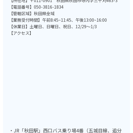
【所在地】〒011-0901 秋田県秋田市寺内字三千刈463-3
【電話番号】050-3816-1834
【管轄区域】秋田県全域
【業務受付時間】午前8:45~11:45、午後13:00~16:00
【休業日】土曜日、日曜日、祝日、12/29～1/3
【アクセス】
・JR「秋田駅」西口バス乗り場4番（五城目線、追分