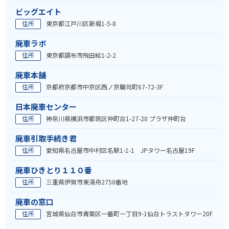
ビッグエイト
住所
東京都江戸川区新堀1-5-8
廃車ラボ
住所
東京都調布市飛田給1-2-2
廃車本舗
住所
京都府京都市中京区西ノ京職司町67-72-3F
日本廃車センター
住所
神奈川県横浜市都筑区仲町台1-27-20 プラザ仲町台
廃車引取手続き君
住所
愛知県名古屋市中村区名駅1-1-1 JPタワー名古屋19F
廃車ひきとり１１０番
住所
三重県伊賀市東湯舟2750番地
廃車の窓口
住所
宮城県仙台市青葉区一番町一丁目9-1仙台トラストタワー20F