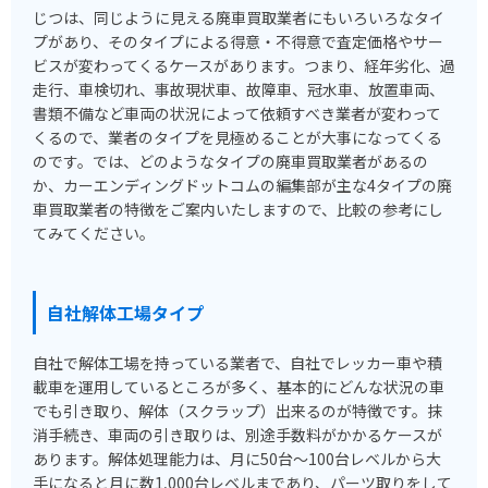
じつは、同じように見える廃車買取業者にもいろいろなタイ
プがあり、そのタイプによる得意・不得意で査定価格やサー
ビスが変わってくるケースがあります。つまり、経年劣化、過
走行、車検切れ、事故現状車、故障車、冠水車、放置車両、
書類不備など車両の状況によって依頼すべき業者が変わって
くるので、業者のタイプを見極めることが大事になってくる
のです。では、どのようなタイプの廃車買取業者があるの
か、カーエンディングドットコムの編集部が主な4タイプの廃
車買取業者の特徴をご案内いたしますので、比較の参考にし
てみてください。
自社解体工場タイプ
自社で解体工場を持っている業者で、自社でレッカー車や積
載車を運用しているところが多く、基本的にどんな状況の車
でも引き取り、解体（スクラップ）出来るのが特徴です。抹
消手続き、車両の引き取りは、別途手数料がかかるケースが
あります。解体処理能力は、月に50台～100台レベルから大
手になると月に数1,000台レベルまであり、パーツ取りをして