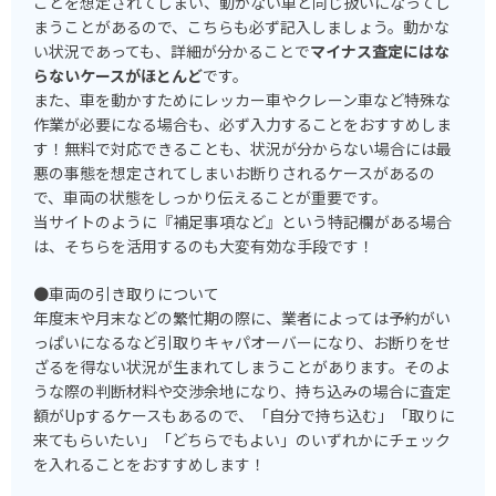
ことを想定されてしまい、動かない車と同じ扱いになってし
まうことがあるので、こちらも必ず記入しましょう。動かな
い状況であっても、詳細が分かることで
マイナス査定にはな
らないケースがほとんど
です。
また、車を動かすためにレッカー車やクレーン車など特殊な
作業が必要になる場合も、必ず入力することをおすすめしま
す！無料で対応できることも、状況が分からない場合には最
悪の事態を想定されてしまいお断りされるケースがあるの
で、車両の状態をしっかり伝えることが重要です。
当サイトのように『補足事項など』という特記欄がある場合
は、そちらを活用するのも大変有効な手段です！
●車両の引き取りについて
年度末や月末などの繁忙期の際に、業者によっては予約がい
っぱいになるなど引取りキャパオーバーになり、お断りをせ
ざるを得ない状況が生まれてしまうことがあります。そのよ
うな際の判断材料や交渉余地になり、持ち込みの場合に査定
額がUpするケースもあるので、「自分で持ち込む」「取りに
来てもらいたい」「どちらでもよい」のいずれかにチェック
を入れることをおすすめします！