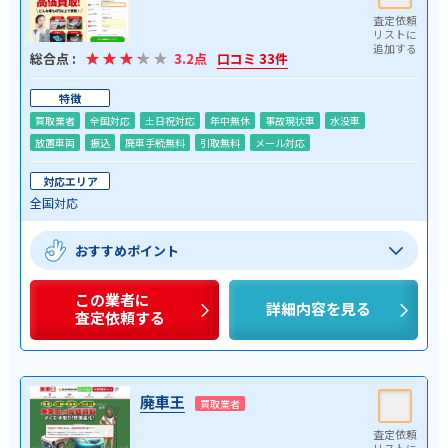
総合点 :
3.2点
口コミ 33件
特徴
買取業者
全国対応
土日祝対応
年中無休
事故現状車
水没車
放置車両
振込
廃車手続無料
引取無料
メール対応
対応エリア
全国対応
おすすめポイント
この業者に
詳細内容を見る
査定依頼する
廃車王
買取業者