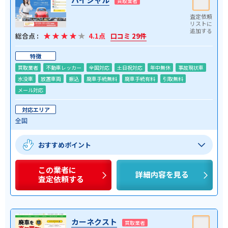
買取業者
総合点 :
4.1点
口コミ 29件
特徴
買取業者
不動車レッカー
全国対応
土日祝対応
年中無休
事故現状車
水没車
放置車両
振込
廃車手続無料
廃車手続有料
引取無料
メール対応
対応エリア
全国
おすすめポイント
この業者に
詳細内容を見る
査定依頼する
カーネクスト
買取業者