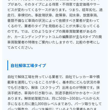
プがあり、そのタイプによる得意・不得意で査定価格やサー
ビスが変わってくるケースがあります。つまり、経年劣化、過
走行、車検切れ、事故現状車、故障車、冠水車、放置車両、
書類不備など車両の状況によって依頼すべき業者が変わって
くるので、業者のタイプを見極めることが大事になってくる
のです。では、どのようなタイプの廃車買取業者があるの
か、カーエンディングドットコムの編集部が主な4タイプの廃
車買取業者の特徴をご案内いたしますので、比較の参考にし
てみてください。
自社解体工場タイプ
自社で解体工場を持っている業者で、自社でレッカー車や積
載車を運用しているところが多く、基本的にどんな状況の車
でも引き取り、解体（スクラップ）出来るのが特徴です。抹
消手続き、車両の引き取りは、別途手数料がかかるケースが
あります。解体処理能力は、月に50台～100台レベルから大
手になると月に数1,000台レベルまであり、パーツ取りをして
パーツ販売や、パーツを輸出しているような業者もありま