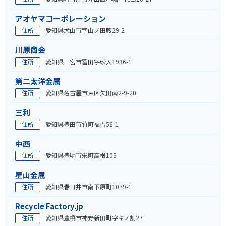
アオヤマコーポレーション
住所
愛知県犬山市字山ノ田腰29-2
川原商会
住所
愛知県一宮市冨田字砂入1936-1
第二太洋金属
住所
愛知県名古屋市東区矢田南2-9-20
三利
住所
愛知県豊田市竹町福吉56-1
中西
住所
愛知県豊明市栄町高根103
星山金属
住所
愛知県春日井市南下原町1079-1
Recycle Factory.jp
住所
愛知県豊橋市神野新田町字キノ割27