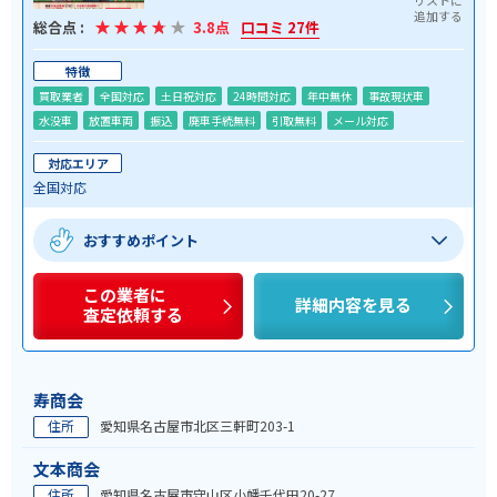
総合点 :
3.8点
口コミ 27件
特徴
買取業者
全国対応
土日祝対応
24時間対応
年中無休
事故現状車
水没車
放置車両
振込
廃車手続無料
引取無料
メール対応
対応エリア
全国対応
おすすめポイント
この業者に
詳細内容を見る
査定依頼する
寿商会
住所
愛知県名古屋市北区三軒町203-1
文本商会
住所
愛知県名古屋市守山区小幡千代田20-27