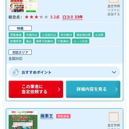
総合点 :
3.2点
口コミ 33件
特徴
買取業者
全国対応
土日祝対応
年中無休
事故現状車
水没車
放置車両
振込
廃車手続無料
引取無料
メール対応
対応エリア
全国対応
おすすめポイント
この業者に
詳細内容を見る
査定依頼する
廃車王
買取業者