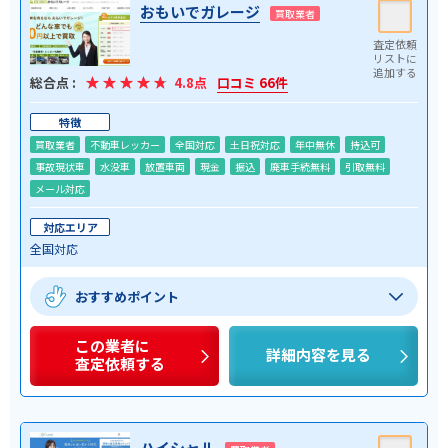
おもいでガレージ
買取業者
総合点 :
4.8点
口コミ 66件
特徴
買取業者
不動車レッカー
全国対応
土日祝対応
年中無休
持込可
事故現状車
水没車
放置車両
現金
振込
廃車手続無料
引取無料
メール対応
対応エリア
全国対応
おすすめポイント
この業者に
詳細内容を見る
査定依頼する
ハイシャル