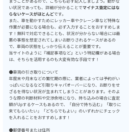
まうことがあるので、こちらも必ず記入しましょう。動かな
い状況であっても、詳細が分かることで
マイナス査定にはな
らないケースがほとんど
です。
また、車を動かすためにレッカー車やクレーン車など特殊な
作業が必要になる場合も、必ず入力することをおすすめしま
す！無料で対応できることも、状況が分からない場合には最
悪の事態を想定されてしまいお断りされるケースがあるの
で、車両の状態をしっかり伝えることが重要です。
当サイトのように『補足事項など』という特記欄がある場合
は、そちらを活用するのも大変有効な手段です！
●車両の引き取りについて
年度末や月末などの繁忙期の際に、業者によっては予約がい
っぱいになるなど引取りキャパオーバーになり、お断りをせ
ざるを得ない状況が生まれてしまうことがあります。そのよ
うな際の判断材料や交渉余地になり、持ち込みの場合に査定
額がUpするケースもあるので、「自分で持ち込む」「取りに
来てもらいたい」「どちらでもよい」のいずれかにチェック
を入れることをおすすめします！
●郵便番号または住所