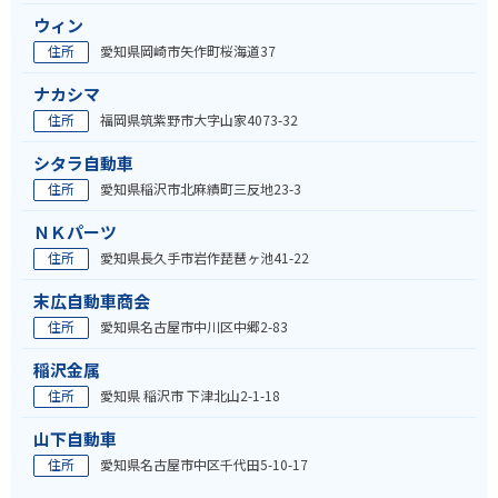
ウィン
住所
愛知県岡崎市矢作町桜海道37
ナカシマ
住所
福岡県筑紫野市大字山家4073-32
シタラ自動車
住所
愛知県稲沢市北麻績町三反地23-3
ＮＫパーツ
住所
愛知県長久手市岩作琵琶ヶ池41-22
末広自動車商会
住所
愛知県名古屋市中川区中郷2-83
稲沢金属
住所
愛知県 稲沢市 下津北山2-1-18
山下自動車
住所
愛知県名古屋市中区千代田5-10-17