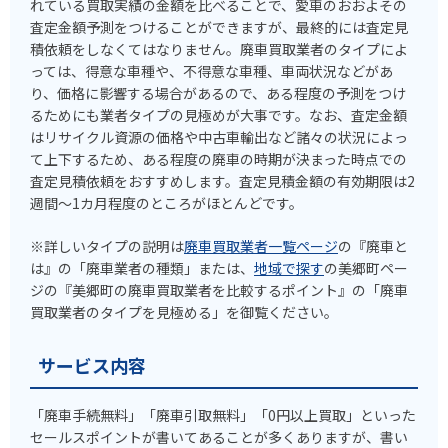
れている買取実績の金額を比べることで、愛車のおおよその
査定金額予測をつけることができますが、最終的には査定見
積依頼をしなくてはなりません。廃車買取業者のタイプによ
っては、得意な車種や、不得意な車種、車両状況などがあ
り、価格に影響する場合があるので、ある程度の予測をつけ
るためにも業者タイプの見極めが大事です。なお、査定金額
はリサイクル資源の価格や中古車輸出など諸々の状況によっ
て上下するため、ある程度の廃車の時期が決まった時点での
査定見積依頼をおすすめします。査定見積金額の有効期限は2
週間～1カ月程度のところがほとんどです。
※詳しいタイプの説明は
廃車買取業者一覧ページ
の『廃車と
は』の「廃車業者の種類」または、
地域で探す
の美郷町ペー
ジの『美郷町の廃車買取業者を比較するポイント』の「廃車
買取業者のタイプを見極める」を御覧ください。
サービス内容
「廃車手続無料」「廃車引取無料」「0円以上買取」といった
セールスポイントが書いてあることが多くありますが、書い