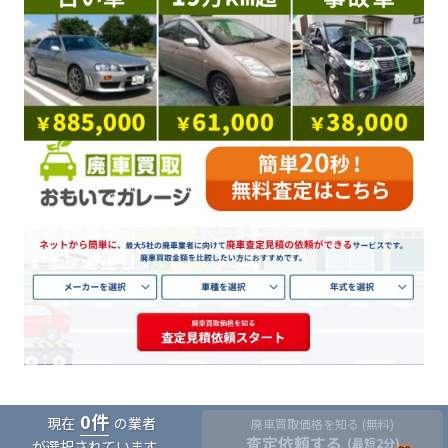
0
件
現在
の業者
廃車買取価格を知る (無料)
査定依頼する
(最短2分)
が選択されています。