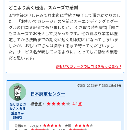
どこより高く迅速、スムーズで感謝
3月中旬の申し込みで月末迄に手続き完了して頂き助かりまし
た。「おもいでガレージ」の名前とカーエンディングとグー
グルの口コミ評価で選びましたが、 引き取り時も書類手続き
もスムーズでお任せして良かったです。他の買取り業者は査
定してから決断までの期間が短く期限切れになってしまいま
したが、おもいでさんは決断するまで待ってくださいまし
た。サービス名が表しているように、とってもお勧めの業者
だと思います。
おもいでガレージの口コミをもっと見る
投稿日 : 2023年4月25日 12時15分
日本廃車センター
総合点 :
4.1点
愛しさと切
なさと糸井
重里さん
(50代)
電話&メール対応 :
金額 :