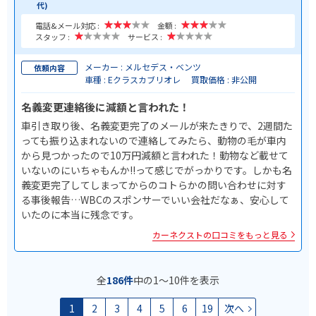
代)
電話&メール対応 :
金額 :
スタッフ :
サービス :
メーカー : メルセデス・ベンツ
依頼内容
車種 : Eクラスカブリオレ
買取価格 : 非公開
名義変更連絡後に減額と言われた！
車引き取り後、名義変更完了のメールが来たきりで、2週間た
っても振り込まれないので連絡してみたら、動物の毛が車内
から見つかったので10万円減額と言われた！動物など載せて
いないのにいちゃもんか!!って感じでがっかりです。しかも名
義変更完了してしまってからのコトらかの問い合わせに対す
る事後報告…WBCのスポンサーでいい会社だなぁ、安心して
いたのに本当に残念です。
カーネクストの口コミをもっと見る
全
186件
中の1〜10件を表示
1
2
3
4
5
6
19
次へ