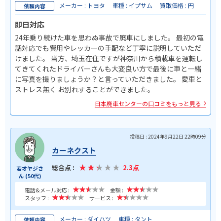
メーカー : トヨタ
車種 : イプサム
買取価格 : 円
依頼内容
即日対応
24年乗り続けた車を思わぬ事故で廃車にしました。 最初の電
話対応でも費用やレッカーの手配など丁寧に説明していただ
けました。 当方、埼玉在住ですが神奈川から積載車を運転し
てきてくれたドライバーさんも大変良い方で最後に車と一緒
に写真を撮りましょうか？と言っていただきました。 愛車と
ストレス無く お別れすることができました。
日本廃車センターの口コミをもっと見る
投稿日 : 2024年9月22日 22時09分
カーネクスト
総合点 :
2.3点
若オヤジさ
ん (50代)
電話&メール対応 :
金額 :
スタッフ :
サービス :
メーカー : ダイハツ
車種 : タント
依頼内容