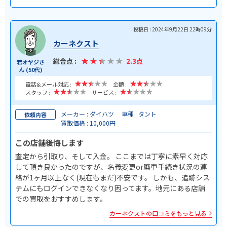
投稿日 : 2024年9月22日 22時09分
カーネクスト
総合点 :
2.3点
若オヤジさ
ん (50代)
電話&メール対応 :
金額 :
スタッフ :
サービス :
メーカー : ダイハツ
車種 : タント
依頼内容
買取価格 : 10,000円
この店舗後悔します
査定から引取り、そして入金。 ここまでは丁寧に素早く対応
して頂き良かったのですが、名義変更or廃車手続き状況の連
絡が1ヶ月以上なく(現在もまだ)不安です。 しかも、追跡シス
テムにもログインできなくなり困ってます。地元にある店舗
での買取をおすすめします。
カーネクストの口コミをもっと見る