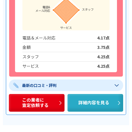
電話&
スタッフ
メール対応
サービス
電話＆メール対応
4.17点
金額
3.75点
スタッフ
4.25点
サービス
4.25点
最新の口コミ・評判
この業者に
詳細内容を見る
査定依頼する