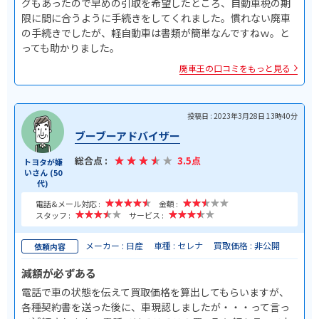
グもあったので早めの引取を希望したところ、自動車税の期
限に間に合うように手続きをしてくれました。慣れない廃車
の手続きでしたが、軽自動車は書類が簡単なんですねｗ。と
っても助かりました。
廃車王の口コミをもっと見る
投稿日 : 2023年3月28日 13時40分
ブーブーアドバイザー
総合点 :
3.5点
トヨタが嫌
いさん (50
代)
電話&メール対応 :
金額 :
スタッフ :
サービス :
メーカー : 日産
車種 : セレナ
買取価格 : 非公開
依頼内容
減額が必ずある
電話で車の状態を伝えて買取価格を算出してもらいますが、
各種契約書を送った後に、車現認しましたが・・・って言っ