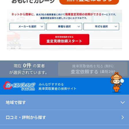
0
件
現在
の業者
廃車買取価格を知る (無料)
査定依頼する
(最短2分)
が選択されています。
みんながすすめる
廃車買取業者の検索サイト
地域で探す
口コミ・評判から探す