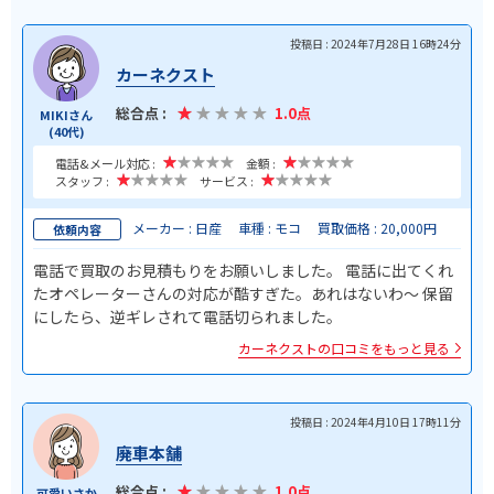
投稿日 : 2024年7月28日 16時24分
カーネクスト
総合点 :
1.0点
MIKIさん
(40代)
電話&メール対応 :
金額 :
スタッフ :
サービス :
メーカー : 日産
車種 : モコ
買取価格 : 20,000円
依頼内容
電話で買取のお見積もりをお願いしました。 電話に出てくれ
たオペレーターさんの対応が酷すぎた。あれはないわ〜 保留
にしたら、逆ギレされて電話切られました。
カーネクストの口コミをもっと見る
投稿日 : 2024年4月10日 17時11分
廃車本舗
総合点 :
1.0点
可愛いさか