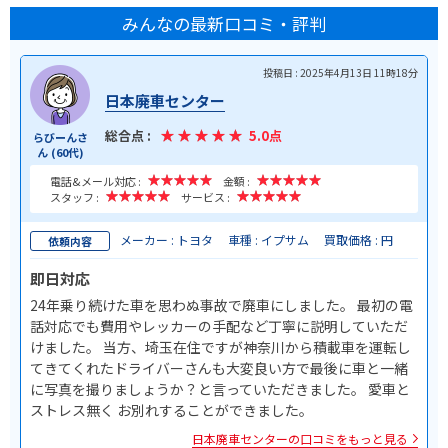
みんなの最新口コミ・評判
投稿日 : 2025年4月13日 11時18分
日本廃車センター
総合点 :
5.0点
らびーんさ
ん (60代)
電話&メール対応 :
金額 :
スタッフ :
サービス :
メーカー : トヨタ
車種 : イプサム
買取価格 : 円
依頼内容
即日対応
24年乗り続けた車を思わぬ事故で廃車にしました。 最初の電
話対応でも費用やレッカーの手配など丁寧に説明していただ
けました。 当方、埼玉在住ですが神奈川から積載車を運転し
てきてくれたドライバーさんも大変良い方で最後に車と一緒
に写真を撮りましょうか？と言っていただきました。 愛車と
ストレス無く お別れすることができました。
日本廃車センターの口コミをもっと見る