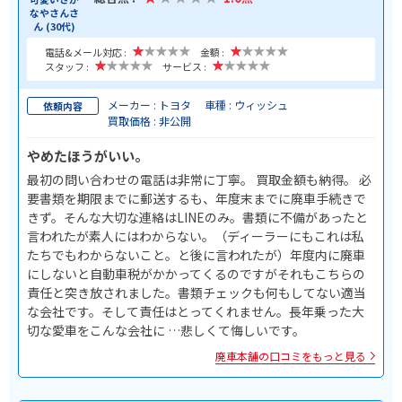
なやさんさ
ん (30代)
電話&メール対応 :
金額 :
スタッフ :
サービス :
メーカー : トヨタ
車種 : ウィッシュ
依頼内容
買取価格 : 非公開
やめたほうがいい。
最初の問い合わせの電話は非常に丁寧。 買取金額も納得。 必
要書類を期限までに郵送するも、年度末までに廃車手続きで
きず。そんな大切な連絡はLINEのみ。書類に不備があったと
言われたが素人にはわからない。（ディーラーにもこれは私
たちでもわからないこと。と後に言われたが）年度内に廃車
にしないと自動車税がかかってくるのですがそれもこちらの
責任と突き放されました。書類チェックも何もしてない適当
な会社です。そして責任はとってくれません。長年乗った大
切な愛車をこんな会社に …悲しくて悔しいです。
廃車本舗の口コミをもっと見る