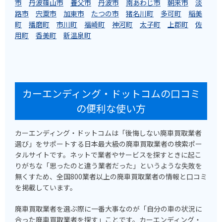
市
丹波篠山市
養父市
丹波市
南あわじ市
朝来市
淡
路市
宍粟市
加東市
たつの市
猪名川町
多可町
稲美
町
播磨町
市川町
福崎町
神河町
太子町
上郡町
佐
用町
香美町
新温泉町
カーエンディング・ドットコムの口コミ
の便利な使い方
カーエンディング・ドットコムは「後悔しない廃車買取業者
選び」をサポートする日本最大級の廃車買取業者の検索ポー
タルサイトです。ネットで業者やサービスを探すときに起こ
りがちな「思ったのと違う業者だった」というような失敗を
無くすため、全国800業者以上の廃車買取業者の情報と口コミ
を掲載しています。
廃車買取業者を選ぶ際に一番大事なのが「自分の車の状況に
合った廃車買取業者を探す」ことです。カーエンディング・