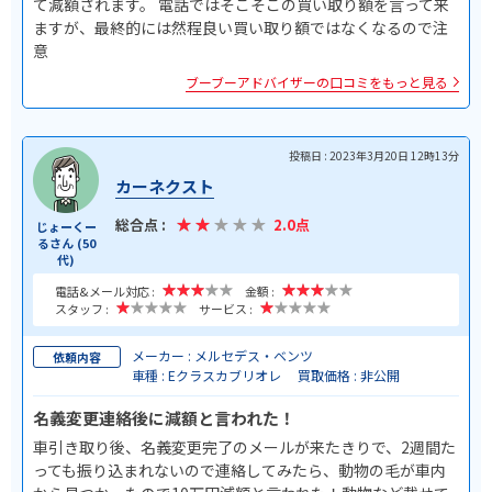
て減額されます。 電話ではそこそこの買い取り額を言って来
ますが、最終的には然程良い買い取り額ではなくなるので注
意
ブーブーアドバイザーの口コミをもっと見る
投稿日 : 2023年3月20日 12時13分
カーネクスト
総合点 :
2.0点
じょーくー
るさん (50
代)
電話&メール対応 :
金額 :
スタッフ :
サービス :
メーカー : メルセデス・ベンツ
依頼内容
車種 : Eクラスカブリオレ
買取価格 : 非公開
名義変更連絡後に減額と言われた！
車引き取り後、名義変更完了のメールが来たきりで、2週間た
っても振り込まれないので連絡してみたら、動物の毛が車内