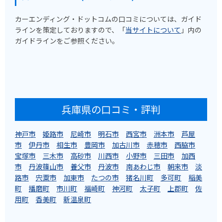
カーエンディング・ドットコムの口コミについては、ガイド
ラインを策定しておりますので、「
当サイトについて
」内の
ガイドラインをご参照ください。
兵庫県の口コミ・評判
神戸市
姫路市
尼崎市
明石市
西宮市
洲本市
芦屋
市
伊丹市
相生市
豊岡市
加古川市
赤穂市
西脇市
宝塚市
三木市
高砂市
川西市
小野市
三田市
加西
市
丹波篠山市
養父市
丹波市
南あわじ市
朝来市
淡
路市
宍粟市
加東市
たつの市
猪名川町
多可町
稲美
町
播磨町
市川町
福崎町
神河町
太子町
上郡町
佐
用町
香美町
新温泉町