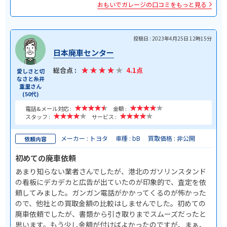
おもいでガレージの口コミをもっと見る
投稿日 : 2023年4月25日 12時15分
日本廃車センター
総合点 :
4.1点
愛しさと切
なさと糸井
重里さん
(50代)
電話&メール対応 :
金額 :
スタッフ :
サービス :
メーカー : トヨタ
車種 : bB
買取価格 : 非公開
依頼内容
初めての廃車依頼
あまり知らない業者さんでしたが、港北のガソリンスタンド
の看板にデカデカと広告が出ていたのが印象的で、査定を依
頼してみました。ガンガン電話がかかってくるのが怖かった
ので、他社との買取金額の比較はしませんでした。初めての
廃車依頼でしたが、書類から引き取りまでスムーズだったと
思います。もう少し金額が付けばよかったのですが、まぁ、