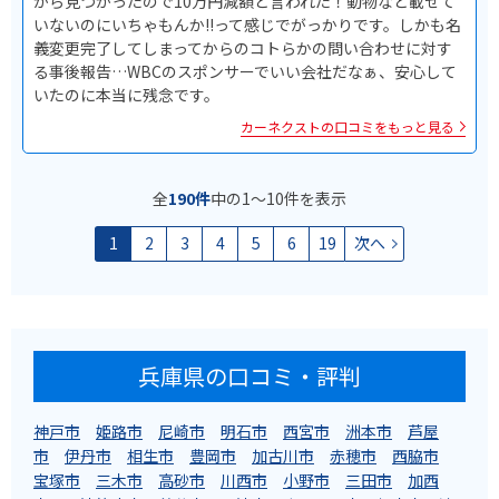
から見つかったので10万円減額と言われた！動物など載せて
いないのにいちゃもんか!!って感じでがっかりです。しかも名
義変更完了してしまってからのコトらかの問い合わせに対す
る事後報告…WBCのスポンサーでいい会社だなぁ、安心して
いたのに本当に残念です。
カーネクストの口コミをもっと見る
全
190件
中の1〜10件を表示
1
2
3
4
5
6
19
次へ
兵庫県の口コミ・評判
神戸市
姫路市
尼崎市
明石市
西宮市
洲本市
芦屋
市
伊丹市
相生市
豊岡市
加古川市
赤穂市
西脇市
宝塚市
三木市
高砂市
川西市
小野市
三田市
加西