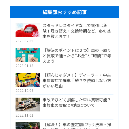
編集部おすすめ記事
スタッドレスタイヤなしで雪道は危
険！履き替え・交換時期など、冬の基
本を教えます！
2023.02.09
【解決のポイントは２つ】車の下取り
と買取で迷ったら”お金”と”時間”で考
えよう
2023.01.13
【頼んじゃダメ！】ディーラー・中古
車買取店で廃車手続きを依頼しない方
がいい理由
2022.12.09
事故でひどく損傷した車は買取可能？
事故車の買取と相場について
2022.11.01
【解決！】車の査定前に行う洗車・掃