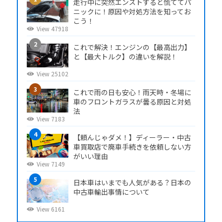
走行中に突然エンストすると慌ててパ
ニックに！原因や対処方法を知ってお
こう！
View 47918
これで解決！エンジンの【最高出力】
と【最大トルク】の違いを解説！
View 25102
これで雨の日も安心！雨天時・冬場に
車のフロントガラスが曇る原因と対処
法
View 7183
【頼んじゃダメ！】ディーラー・中古
車買取店で廃車手続きを依頼しない方
がいい理由
View 7149
日本車はいまでも人気がある？日本の
中古車輸出事情について
View 6161